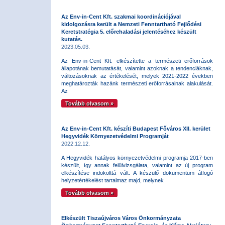
Az Env-in-Cent Kft. szakmai koordinációjával
kidolgozásra került a Nemzeti Fenntartható Fejlődési
Keretstratégia 5. előrehaladási jelentéséhez készült
kutatás.
2023.05.03.
Az Env-in-Cent Kft. elkészítette a természeti erőforrások
állapotának bemutatását, valamint azoknak a tendenciáknak,
változásoknak az értékelését, melyek 2021-2022 években
meghatározták hazánk természeti erőforrásainak alakulását.
Az
Tovább olvasom »
Az Env-in-Cent Kft. készíti Budapest Főváros XII. kerület
Hegyvidék Környezetvédelmi Programját
2022.12.12.
A Hegyvidék hatályos környezetvédelmi programja 2017-ben
készült, így annak felülvizsgálata, valamint az új program
elkészítése indokolttá vált. A készülő dokumentum átfogó
helyzetértékelést tartalmaz majd, melynek
Tovább olvasom »
Elkészült Tiszaújváros Város Önkormányzata