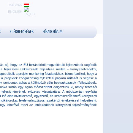
MAGYAR
ENGLISH
K
ELÉRHETŐSÉGEK
HÍRARCHÍVUM
rás is), hogy az EU forrásokból megvalósuló fejlesztések segítsék
 fejlesztési célkitűzések teljesítése mellett – környezetvédelmi,
csolódik a projekt monitoring feladatokhoz: biztosítani kell, hogy a
a projektek zödgazdaság-fejlesztési pályára állítását is segítse a
ely támpontot adhat a különböző célú beavatkozások (fejlesztések,
 munka során egy olyan módszertant dolgoztunk ki, amely tervezői
 teljesítményének előzetes vizsgálatára. A módszertan egyfajta
 idő alatt kivitelezhető, egyszerű, és számszerűsíthető környezeti
kátorokat feleletválasztásos szakértői értékeléssel helyettesíti.
ogy lehetővé teszi az intézkedések környezeti teljesítményének