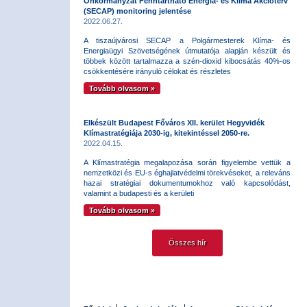
Önkormányzat Fenntartható Energia- és Klíma Akcióterv
(SECAP) monitoring jelentése
2022.06.27.
A tiszaújvárosi SECAP a Polgármesterek Klíma- és
Energiaügyi Szövetségének útmutatója alapján készült és
többek között tartalmazza a szén-dioxid kibocsátás 40%-os
csökkentésére irányuló célokat és részletes
Tovább olvasom »
Elkészült Budapest Főváros XII. kerület Hegyvidék
Klímastratégiája 2030-ig, kitekintéssel 2050-re.
2022.04.15.
A Klímastratégia megalapozása során figyelembe vettük a
nemzetközi és EU-s éghajlatvédelmi törekvéseket, a releváns
hazai stratégiai dokumentumokhoz való kapcsolódást,
valamint a budapesti és a kerületi
Tovább olvasom »
Összes hír