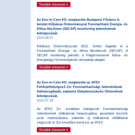
Tovább olvasom »
Az Env-in-Cent Kft. megkezdte Budapest Főváros X.
kerület Kőbánya Önkormányzat Fenntartható Energia- és
Klíma Akcióterv (SECAP) monitoring jelentésének
kidolgozását.
2023.08.07.
Kőbánya Önkormányzata 2022. évben fogadta el a
Fenntartható Energia- és Klíma Akciótervét (SECAP). A
SECAP monitoring jelentés a Polgármesterek Klíma- és
Energiaügyi Szövetségének útmutatója alapján
Tovább olvasom »
Az Env-in-Cent Kft. megkezdte az ATEV
Fehérjefeldolgozó Zrt. Fenntarthatósági Jelentésének
felülvizsgálatát, valamint Dekarbonizációs Útitervének
kidolgozását.
2023.07.28.
Az ATEV Zrt. korábban kidolgozott Fenntarthatósági
Jelentésének indikátorait megvizsgálva, javaslatot teszünk
azok módosítására, valamint új indikátorok előállítását
végezzük el. Ezt követően kerül sor az ATEV
Tovább olvasom »