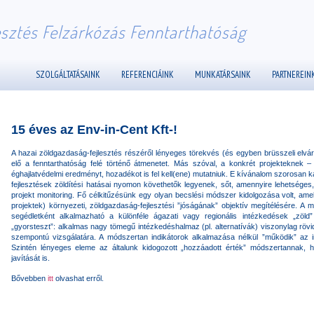
esztés Felzárkózás Fenntarthatóság
SZOLGÁLTATÁSAINK
REFERENCIÁINK
MUNKATÁRSAINK
PARTNEREIN
15 éves az Env-in-Cent Kft-!
A hazai zöldgazdaság-fejlesztés részéről lényeges törekvés (és egyben brüsszeli elvá
elő a fenntarthatóság felé történő átmenetet. Más szóval, a konkrét projekteknek – a
éghajlatvédelmi eredményt, hozadékot is fel kell(ene) mutatniuk. E kívánalom szorosan kap
fejlesztések zöldítési hatásai nyomon követhetők legyenek, sőt, amennyire lehetséges, 
projekt monitoring. Fő célkitűzésünk egy olyan becslési módszer kidolgozása volt, am
projektek) környezeti, zöldgazdaság-fejlesztési ”jóságának” objektív megítélésére. A
segédletként alkalmazható a különféle ágazati vagy regionális intézkedések „zöld”
„gyorsteszt”: alkalmas nagy tömegű intézkedéshalmaz (pl. alternatívák) viszonylag rövid
szempontú vizsgálatára. A módszertan indikátorok alkalmazása nélkül ”működik” az indi
Szintén lényeges eleme az általunk kidogozott „hozzáadott érték” módszertannak, h
javítását is.
Bővebben
itt
olvashat erről.