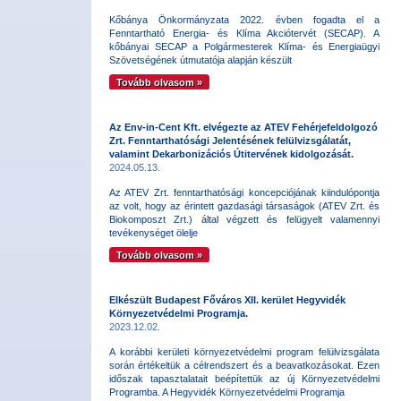
Kőbánya Önkormányzata 2022. évben fogadta el a
Fenntartható Energia- és Klíma Akciótervét (SECAP). A
kőbányai SECAP a Polgármesterek Klíma- és Energiaügyi
Szövetségének útmutatója alapján készült
Tovább olvasom »
Az Env-in-Cent Kft. elvégezte az ATEV Fehérjefeldolgozó
Zrt. Fenntarthatósági Jelentésének felülvizsgálatát,
valamint Dekarbonizációs Útitervének kidolgozását.
2024.05.13.
Az ATEV Zrt. fenntarthatósági koncepciójának kiindulópontja
az volt, hogy az érintett gazdasági társaságok (ATEV Zrt. és
Biokomposzt Zrt.) által végzett és felügyelt valamennyi
tevékenységet ölelje
Tovább olvasom »
Elkészült Budapest Főváros XII. kerület Hegyvidék
Környezetvédelmi Programja.
2023.12.02.
A korábbi kerületi környezetvédelmi program felülvizsgálata
során értékeltük a célrendszert és a beavatkozásokat. Ezen
időszak tapasztalatait beépítettük az új Környezetvédelmi
Programba. A Hegyvidék Környezetvédelmi Programja