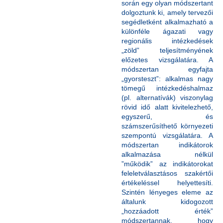
során egy olyan módszertant
dolgoztunk ki, amely tervezői
segédletként alkalmazható a
különféle ágazati vagy
regionális intézkedések
„zöld” teljesítményének
előzetes vizsgálatára. A
módszertan egyfajta
„gyorsteszt”: alkalmas nagy
tömegű intézkedéshalmaz
(pl. alternatívák) viszonylag
rövid idő alatt kivitelezhető,
egyszerű, és
számszerűsíthető környezeti
szempontú vizsgálatára. A
módszertan indikátorok
alkalmazása nélkül
”működik” az indikátorokat
feleletválasztásos szakértői
értékeléssel helyettesíti.
Szintén lényeges eleme az
általunk kidogozott
„hozzáadott érték”
módszertannak, hogy