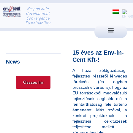
Responsible
Development
Convergence
Sustainability
15 éves az Env-in-
Cent Kft-!
News
A hazai zöldgazdaság-
fejlesztés részéről lényeges
törekvés (és egyben
Összes hír
brüsszeli elvárás is), hogy az
EU forrásokból megvalósuló
fejlesztések segítsék elő a
fenntarthatóság felé történő
átmenetet. Más szóval, a
konkrét projekteknek – a
fejlesztési célkitűzések
teljesítése mellett –
környezetvédelmi,