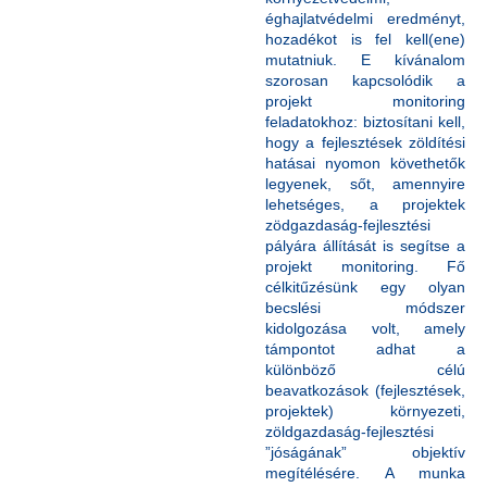
éghajlatvédelmi eredményt,
hozadékot is fel kell(ene)
mutatniuk. E kívánalom
szorosan kapcsolódik a
projekt monitoring
feladatokhoz: biztosítani kell,
hogy a fejlesztések zöldítési
hatásai nyomon követhetők
legyenek, sőt, amennyire
lehetséges, a projektek
zödgazdaság-fejlesztési
pályára állítását is segítse a
projekt monitoring. Fő
célkitűzésünk egy olyan
becslési módszer
kidolgozása volt, amely
támpontot adhat a
különböző célú
beavatkozások (fejlesztések,
projektek) környezeti,
zöldgazdaság-fejlesztési
”jóságának” objektív
megítélésére. A munka