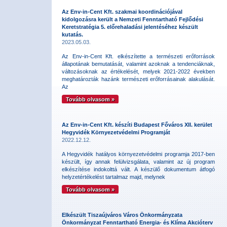
Az Env-in-Cent Kft. szakmai koordinációjával
kidolgozásra került a Nemzeti Fenntartható Fejlődési
Keretstratégia 5. előrehaladási jelentéséhez készült
kutatás.
2023.05.03.
Az Env-in-Cent Kft. elkészítette a természeti erőforrások
állapotának bemutatását, valamint azoknak a tendenciáknak,
változásoknak az értékelését, melyek 2021-2022 években
meghatározták hazánk természeti erőforrásainak alakulását.
Az
Tovább olvasom »
Az Env-in-Cent Kft. készíti Budapest Főváros XII. kerület
Hegyvidék Környezetvédelmi Programját
2022.12.12.
A Hegyvidék hatályos környezetvédelmi programja 2017-ben
készült, így annak felülvizsgálata, valamint az új program
elkészítése indokolttá vált. A készülő dokumentum átfogó
helyzetértékelést tartalmaz majd, melynek
Tovább olvasom »
Elkészült Tiszaújváros Város Önkormányzata
Önkormányzat Fenntartható Energia- és Klíma Akcióterv