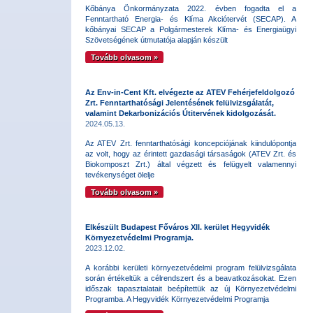
Kőbánya Önkormányzata 2022. évben fogadta el a
Fenntartható Energia- és Klíma Akciótervét (SECAP). A
kőbányai SECAP a Polgármesterek Klíma- és Energiaügyi
Szövetségének útmutatója alapján készült
Tovább olvasom »
Az Env-in-Cent Kft. elvégezte az ATEV Fehérjefeldolgozó
Zrt. Fenntarthatósági Jelentésének felülvizsgálatát,
valamint Dekarbonizációs Útitervének kidolgozását.
2024.05.13.
Az ATEV Zrt. fenntarthatósági koncepciójának kiindulópontja
az volt, hogy az érintett gazdasági társaságok (ATEV Zrt. és
Biokomposzt Zrt.) által végzett és felügyelt valamennyi
tevékenységet ölelje
Tovább olvasom »
Elkészült Budapest Főváros XII. kerület Hegyvidék
Környezetvédelmi Programja.
2023.12.02.
A korábbi kerületi környezetvédelmi program felülvizsgálata
során értékeltük a célrendszert és a beavatkozásokat. Ezen
időszak tapasztalatait beépítettük az új Környezetvédelmi
Programba. A Hegyvidék Környezetvédelmi Programja