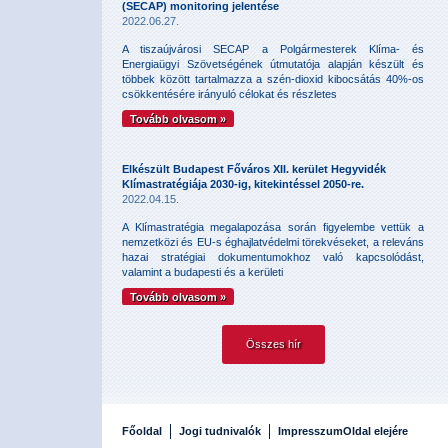
(SECAP) monitoring jelentése
2022.06.27.
A tiszaújvárosi SECAP a Polgármesterek Klíma- és
Energiaügyi Szövetségének útmutatója alapján készült és
többek között tartalmazza a szén-dioxid kibocsátás 40%-os
csökkentésére irányuló célokat és részletes
Tovább olvasom »
Elkészült Budapest Főváros XII. kerület Hegyvidék
Klímastratégiája 2030-ig, kitekintéssel 2050-re.
2022.04.15.
A Klímastratégia megalapozása során figyelembe vettük a
nemzetközi és EU-s éghajlatvédelmi törekvéseket, a releváns
hazai stratégiai dokumentumokhoz való kapcsolódást,
valamint a budapesti és a kerületi
Tovább olvasom »
Összes hír
Főoldal
Jogi tudnivalók
Impresszum
Oldal elejére