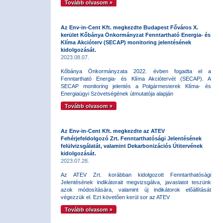
Tovább olvasom »
Az Env-in-Cent Kft. megkezdte Budapest Főváros X.
kerület Kőbánya Önkormányzat Fenntartható Energia- és
Klíma Akcióterv (SECAP) monitoring jelentésének
kidolgozását.
2023.08.07.
Kőbánya Önkormányzata 2022. évben fogadta el a
Fenntartható Energia- és Klíma Akciótervét (SECAP). A
SECAP monitoring jelentés a Polgármesterek Klíma- és
Energiaügyi Szövetségének útmutatója alapján
Tovább olvasom »
Az Env-in-Cent Kft. megkezdte az ATEV
Fehérjefeldolgozó Zrt. Fenntarthatósági Jelentésének
felülvizsgálatát, valamint Dekarbonizációs Útitervének
kidolgozását.
2023.07.28.
Az ATEV Zrt. korábban kidolgozott Fenntarthatósági
Jelentésének indikátorait megvizsgálva, javaslatot teszünk
azok módosítására, valamint új indikátorok előállítását
végezzük el. Ezt követően kerül sor az ATEV
Tovább olvasom »