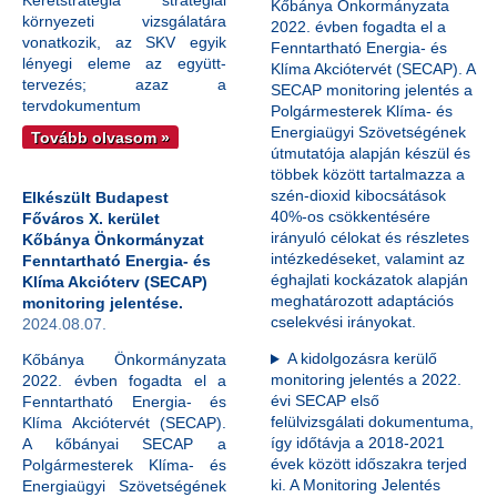
Keretstratégia stratégiai
Kőbánya Önkormányzata
környezeti vizsgálatára
2022. évben fogadta el a
vonatkozik, az SKV egyik
Fenntartható Energia- és
lényegi eleme az együtt-
Klíma Akciótervét (SECAP). A
tervezés; azaz a
SECAP monitoring jelentés a
tervdokumentum
Polgármesterek Klíma- és
Energiaügyi Szövetségének
Tovább olvasom »
útmutatója alapján készül és
többek között tartalmazza a
szén-dioxid kibocsátások
Elkészült Budapest
40%-os csökkentésére
Főváros X. kerület
irányuló célokat és részletes
Kőbánya Önkormányzat
intézkedéseket, valamint az
Fenntartható Energia- és
éghajlati kockázatok alapján
Klíma Akcióterv (SECAP)
meghatározott adaptációs
monitoring jelentése.
cselekvési irányokat.
2024.08.07.
A kidolgozásra kerülő
Kőbánya Önkormányzata
monitoring jelentés a 2022.
2022. évben fogadta el a
évi SECAP első
Fenntartható Energia- és
felülvizsgálati dokumentuma,
Klíma Akciótervét (SECAP).
így időtávja a 2018-2021
A kőbányai SECAP a
évek között időszakra terjed
Polgármesterek Klíma- és
ki. A Monitoring Jelentés
Energiaügyi Szövetségének