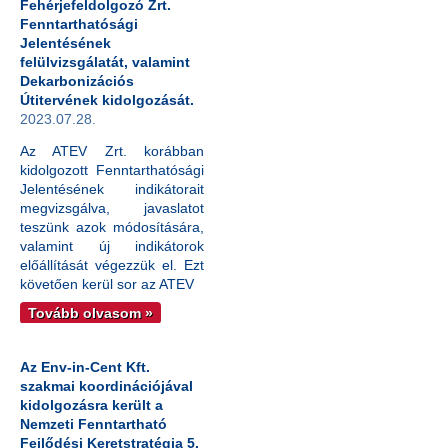
Fehérjefeldolgozó Zrt.
Fenntarthatósági
Jelentésének
felülvizsgálatát, valamint
Dekarbonizációs
Útitervének kidolgozását.
2023.07.28.
Az ATEV Zrt. korábban
kidolgozott Fenntarthatósági
Jelentésének indikátorait
megvizsgálva, javaslatot
teszünk azok módosítására,
valamint új indikátorok
előállítását végezzük el. Ezt
követően kerül sor az ATEV
Tovább olvasom »
Az Env-in-Cent Kft.
szakmai koordinációjával
kidolgozásra került a
Nemzeti Fenntartható
Fejlődési Keretstratégia 5.