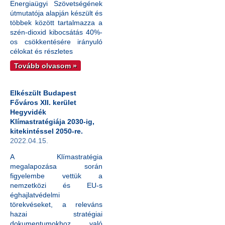
Energiaügyi Szövetségének
útmutatója alapján készült és
többek között tartalmazza a
szén-dioxid kibocsátás 40%-
os csökkentésére irányuló
célokat és részletes
Tovább olvasom »
Elkészült Budapest
Főváros XII. kerület
Hegyvidék
Klímastratégiája 2030-ig,
kitekintéssel 2050-re.
2022.04.15.
A Klímastratégia
megalapozása során
figyelembe vettük a
nemzetközi és EU-s
éghajlatvédelmi
törekvéseket, a releváns
hazai stratégiai
dokumentumokhoz való