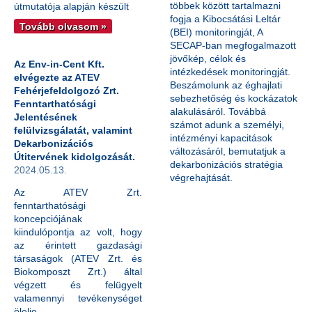
többek között tartalmazni
útmutatója alapján készült
fogja a Kibocsátási Leltár
Tovább olvasom »
(BEI) monitoringját, A
SECAP-ban megfogalmazott
jövőkép, célok és
Az Env-in-Cent Kft.
intézkedések monitoringját.
elvégezte az ATEV
Beszámolunk az éghajlati
Fehérjefeldolgozó Zrt.
sebezhetőség és kockázatok
Fenntarthatósági
alakulásáról. Továbbá
Jelentésének
számot adunk a személyi,
felülvizsgálatát, valamint
intézményi kapacitások
Dekarbonizációs
változásáról, bemutatjuk a
Útitervének kidolgozását.
dekarbonizációs stratégia
2024.05.13.
végrehajtását.
Az ATEV Zrt.
fenntarthatósági
koncepciójának
kiindulópontja az volt, hogy
az érintett gazdasági
társaságok (ATEV Zrt. és
Biokomposzt Zrt.) által
végzett és felügyelt
valamennyi tevékenységet
ölelje