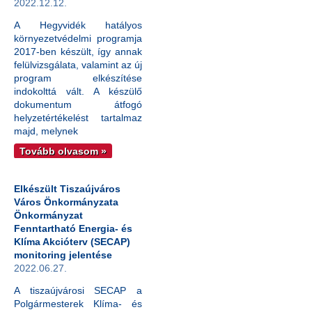
2022.12.12.
A Hegyvidék hatályos
környezetvédelmi programja
2017-ben készült, így annak
felülvizsgálata, valamint az új
program elkészítése
indokolttá vált. A készülő
dokumentum átfogó
helyzetértékelést tartalmaz
majd, melynek
Tovább olvasom »
Elkészült Tiszaújváros
Város Önkormányzata
Önkormányzat
Fenntartható Energia- és
Klíma Akcióterv (SECAP)
monitoring jelentése
2022.06.27.
A tiszaújvárosi SECAP a
Polgármesterek Klíma- és