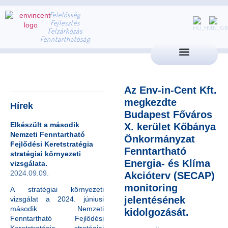
Felelősség
Fejlesztés
Felzárkózás
Fenntarthatóság
Az Env-in-Cent Kft.
megkezdte
Hírek
Budapest Főváros
Elkészült a második
X. kerület Kőbánya
Nemzeti Fenntartható
Önkormányzat
Fejlődési Keretstratégia
Fenntartható
stratégiai környezeti
Energia- és Klíma
vizsgálata.
2024.09.09.
Akcióterv (SECAP)
monitoring
A stratégiai környezeti
jelentésének
vizsgálat a 2024. júniusi
második Nemzeti
kidolgozását.
Fenntartható Fejlődési