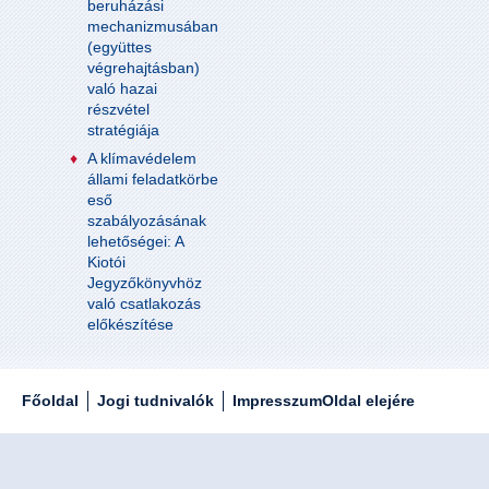
beruházási
mechanizmusában
(együttes
végrehajtásban)
való hazai
részvétel
stratégiája
A klímavédelem
állami feladatkörbe
eső
szabályozásának
lehetőségei: A
Kiotói
Jegyzőkönyvhöz
való csatlakozás
előkészítése
Főoldal
Jogi tudnivalók
Impresszum
Oldal elejére