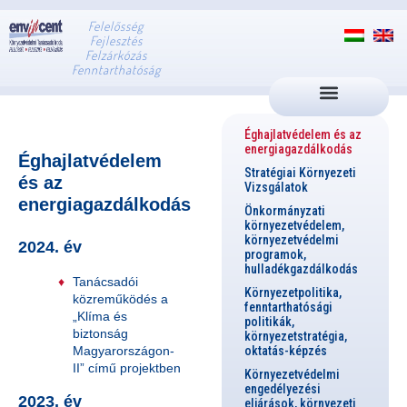
Felelősség
Fejlesztés
Felzárkózás
Fenntarthatóság
Éghajlatvédelem és az
energiagazdálkodás
Éghajlatvédelem
Stratégiai Környezeti
és az
Vizsgálatok
energiagazdálkodás
Önkormányzati
környezetvédelem,
környezetvédelmi
2024. év
programok,
hulladékgazdálkodás
Tanácsadói
Környezetpolitika,
közreműködés a
fenntarthatósági
„Klíma és
politikák,
biztonság
környezetstratégia,
Magyarországon-
oktatás-képzés
II” című projektben
Környezetvédelmi
engedélyezési
2023. év
eljárások, környezeti