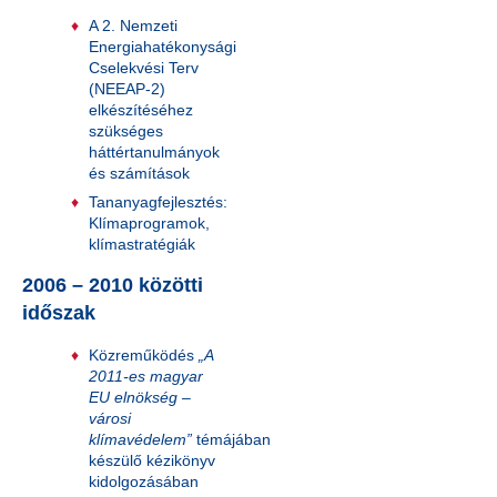
A 2. Nemzeti
Energiahatékonysági
Cselekvési Terv
(NEEAP-2)
elkészítéséhez
szükséges
háttértanulmányok
és számítások
Tananyagfejlesztés:
Klímaprogramok,
klímastratégiák
2006 – 2010 közötti
időszak
Közreműködés
„A
2011-es magyar
EU elnökség –
városi
klímavédelem”
témájában
készülő kézikönyv
kidolgozásában