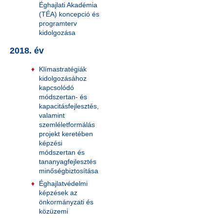
Éghajlati Akadémia
(TÉA) koncepció és
programterv
kidolgozása
2018. év
Klímastratégiák
kidolgozásához
kapcsolódó
módszertan- és
kapacitásfejlesztés,
valamint
szemléletformálás
projekt keretében
képzési
módszertan és
tananyagfejlesztés
minőségbiztosítása
Éghajlatvédelmi
képzések az
önkormányzati és
közüzemi