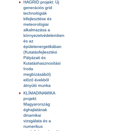
HAGRID projekt: Új
generációs grid
technológiák
kifejlesztése és
meteorológiai
alkalmazása a
környezetvédelemben
és az
épületenergetikában
(Kutatásfejlesztési
Pályázati és
Kutatáshasznosítási
Iroda
megbízásából)
előző évekből
átnyúló munka
KLÍMADINAMIKA
projekt:
Magyarország
éghajlatának
dinamikai
vizsgálata és a
numerikus