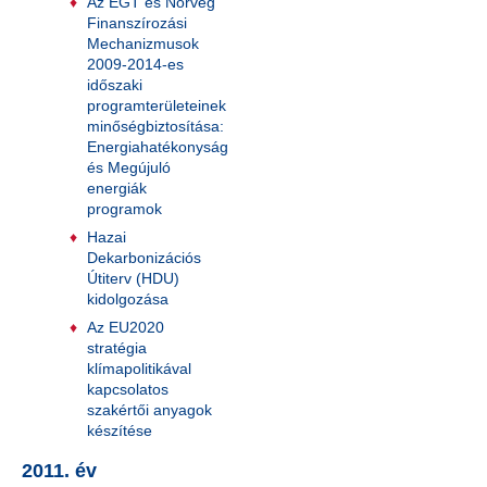
Az EGT és Norvég
Finanszírozási
Mechanizmusok
2009-2014-es
időszaki
programterületeinek
minőségbiztosítása:
Energiahatékonyság
és Megújuló
energiák
programok
Hazai
Dekarbonizációs
Útiterv (HDU)
kidolgozása
Az EU2020
stratégia
klímapolitikával
kapcsolatos
szakértői anyagok
készítése
2011. év