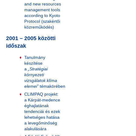
and new resources
management tools
according to Kyoto
Protocol (szakértői
közreműködés)
2001 – 2005 közötti
időszak
Tanulmány
készítése
a
„Stratégiai
környezeti
vizsgálatok klíma
elemei”
témakörében
CLIMPAQ projekt:
a Kárpát-medence
éghajlatának
tendenciái és ezek
lehetséges hatása
a levegőminőség
alakulására