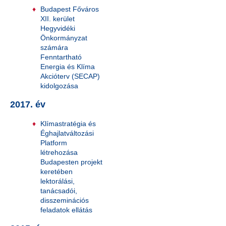
Budapest Főváros
XII. kerület
Hegyvidéki
Önkormányzat
számára
Fenntartható
Energia és Klíma
Akcióterv (SECAP)
kidolgozása
2017. év
Klímastratégia és
Éghajlatváltozási
Platform
létrehozása
Budapesten projekt
keretében
lektorálási,
tanácsadói,
disszeminációs
feladatok ellátás