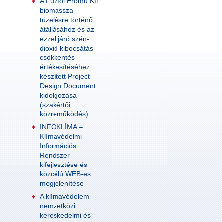
A Fűzfői Erőmű Kft
biomassza
tüzelésre történő
átállásához és az
ezzel járó szén-
dioxid kibocsátás-
csökkentés
értékesítéséhez
készített Project
Design Document
kidolgozása
(szakértői
közreműködés)
INFOKLÍMA –
Klímavédelmi
Információs
Rendszer
kifejlesztése és
közcélú WEB-es
megjelenítése
A klímavédelem
nemzetközi
kereskedelmi és