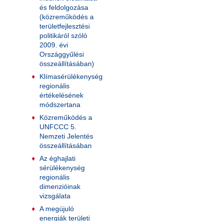
és feldolgozása
(közreműködés a
területfejlesztési
politikáról szóló
2009. évi
Országgyűlési
összeállításában)
Klímasérülékenység
regionális
értékelésének
módszertana
Közreműködés a
UNFCCC 5.
Nemzeti Jelentés
összeállításában
Az éghajlati
sérülékenység
regionális
dimenzióinak
vizsgálata
A megújuló
energiák területi