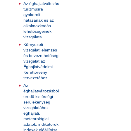
Az éghajlatváltozás
turizmusra
gyakorolt
hatásának és az
alkalmazkodás
lehetőségeinek
vizsgálata
Környezeti
vizsgálati elemzés
és bevezethetőségi
vizsgálat az
Éghajlatvédelmi
Kerettörvény
tervezetéhez
Az
éghajlatváltozásból
eredő kistérségi
sérülékenység
vizsgálatához
éghajlati,
meteorológiai
adatok, indikátorok,
indexek előállítása