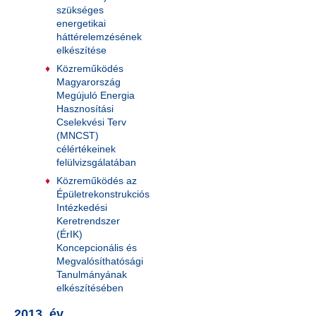
szükséges
energetikai
háttérelemzésének
elkészítése
Közreműködés
Magyarország
Megújuló Energia
Hasznosítási
Cselekvési Terv
(MNCST)
célértékeinek
felülvizsgálatában
Közreműködés az
Épületrekonstrukciós
Intézkedési
Keretrendszer
(ÉrIK)
Koncepcionális és
Megvalósíthatósági
Tanulmányának
elkészítésében
2013. év