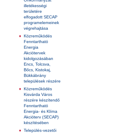
illetékességi
területére
elfogadott SECAP
programelemeinek
végrehajtása
Közreműködés
Fenntartható
Energia
Akciótervek
kidolgozásában
Encs, Tolcsva,
Bőcs, Kistokaj,
Bükkábrány
települések részére
Közreműködés
Kisvárda Város
részére készítendő
Fenntartható
Energia- és Klíma
Akcióterv (SECAP)
készítésében
Település-vezetői