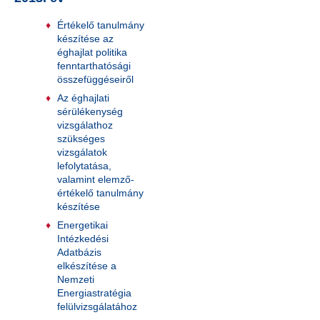
Értékelő tanulmány
készítése az
éghajlat politika
fenntarthatósági
összefüggéseiről
Az éghajlati
sérülékenység
vizsgálathoz
szükséges
vizsgálatok
lefolytatása,
valamint elemző-
értékelő tanulmány
készítése
Energetikai
Intézkedési
Adatbázis
elkészítése a
Nemzeti
Energiastratégia
felülvizsgálatához