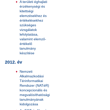
A területi éghajlati
érzékenységi és
kitettségi
elemzésekhez és
értékelésekhez
szükséges
vizsgálatok
lefolytatása,
valamint elemző-
értékelő
tanulmány
készítése
2012. év
Nemzeti
Alkalmazkodási
Térinformatikai
Rendszer (NATéR)
koncepcionális és
megvalósíthatósági
tanulmányának
kidolgozása