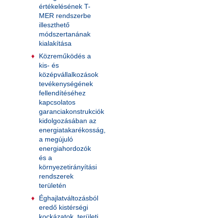
értékelésének T-
MER rendszerbe
illeszthető
módszertanának
kialakítása
Közreműködés a
kis- és
középvállalkozások
tevékenységének
fellendítéséhez
kapcsolatos
garanciakonstrukciók
kidolgozásában az
energiatakarékosság,
a megújuló
energiahordozók
és a
környezetirányítási
rendszerek
területén
Éghajlatváltozásból
eredő kistérségi
kockázatok, területi