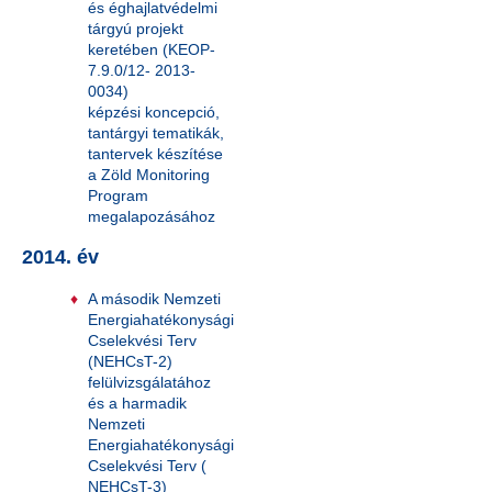
és éghajlatvédelmi
tárgyú projekt
keretében (KEOP-
7.9.0/12- 2013-
0034)
képzési koncepció,
tantárgyi tematikák,
tantervek készítése
a Zöld Monitoring
Program
megalapozásához
2014. év
A második Nemzeti
Energiahatékonysági
Cselekvési Terv
(NEHCsT-2)
felülvizsgálatához
és a harmadik
Nemzeti
Energiahatékonysági
Cselekvési Terv (
NEHCsT-3)