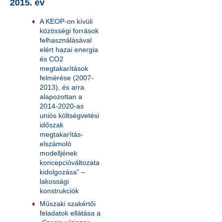
2015. év
A KEOP-on kívüli
közösségi források
felhasználásával
elért hazai energia
és CO2
megtakarítások
felmérése (2007-
2013), és arra
alapozottan a
2014-2020-as
uniós költségvetési
időszak
megtakarítás-
elszámoló
modelljének
koncepcióváltozata
kidolgozása” –
lakossági
konstrukciók
Műszaki szakértői
feladatok ellátása a