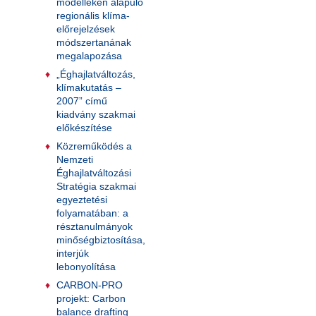
modelleken alapuló
regionális klíma-
előrejelzések
módszertanának
megalapozása
„Éghajlatváltozás,
klímakutatás –
2007” című
kiadvány szakmai
előkészítése
Közreműködés a
Nemzeti
Éghajlatváltozási
Stratégia szakmai
egyeztetési
folyamatában: a
résztanulmányok
minőségbiztosítása,
interjúk
lebonyolítása
CARBON-PRO
projekt: Carbon
balance drafting