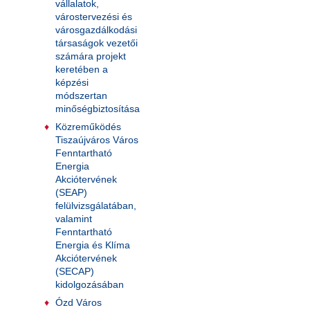
vállalatok,
várostervezési és
városgazdálkodási
társaságok vezetői
számára projekt
keretében a
képzési
módszertan
minőségbiztosítása
Közreműködés
Tiszaújváros Város
Fenntartható
Energia
Akciótervének
(SEAP)
felülvizsgálatában,
valamint
Fenntartható
Energia és Klíma
Akciótervének
(SECAP)
kidolgozásában
Ózd Város