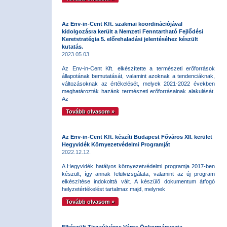
Az Env-in-Cent Kft. szakmai koordinációjával
kidolgozásra került a Nemzeti Fenntartható Fejlődési
Keretstratégia 5. előrehaladási jelentéséhez készült
kutatás.
2023.05.03.
Az Env-in-Cent Kft. elkészítette a természeti erőforrások
állapotának bemutatását, valamint azoknak a tendenciáknak,
változásoknak az értékelését, melyek 2021-2022 években
meghatározták hazánk természeti erőforrásainak alakulását.
Az
Tovább olvasom »
Az Env-in-Cent Kft. készíti Budapest Főváros XII. kerület
Hegyvidék Környezetvédelmi Programját
2022.12.12.
A Hegyvidék hatályos környezetvédelmi programja 2017-ben
készült, így annak felülvizsgálata, valamint az új program
elkészítése indokolttá vált. A készülő dokumentum átfogó
helyzetértékelést tartalmaz majd, melynek
Tovább olvasom »