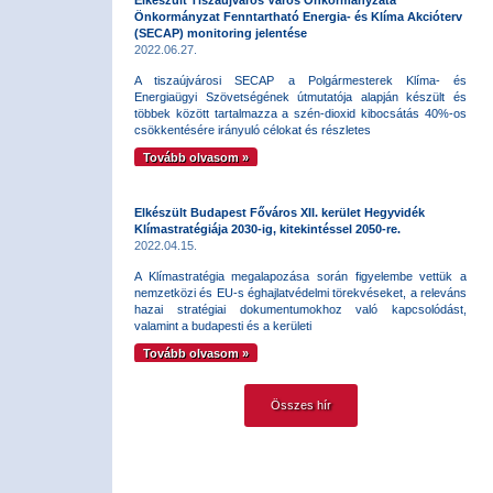
Elkészült Tiszaújváros Város Önkormányzata
Önkormányzat Fenntartható Energia- és Klíma Akcióterv
(SECAP) monitoring jelentése
2022.06.27.
A tiszaújvárosi SECAP a Polgármesterek Klíma- és
Energiaügyi Szövetségének útmutatója alapján készült és
többek között tartalmazza a szén-dioxid kibocsátás 40%-os
csökkentésére irányuló célokat és részletes
Tovább olvasom »
Elkészült Budapest Főváros XII. kerület Hegyvidék
Klímastratégiája 2030-ig, kitekintéssel 2050-re.
2022.04.15.
A Klímastratégia megalapozása során figyelembe vettük a
nemzetközi és EU-s éghajlatvédelmi törekvéseket, a releváns
hazai stratégiai dokumentumokhoz való kapcsolódást,
valamint a budapesti és a kerületi
Tovább olvasom »
Összes hír