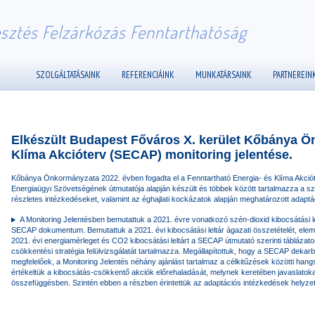
esztés Felzárkózás Fenntarthatóság
SZOLGÁLTATÁSAINK
REFERENCIÁINK
MUNKATÁRSAINK
PARTNEREIN
Elkészült Budapest Főváros X. kerület Kőbánya Ö
Klíma Akcióterv (SECAP) monitoring jelentése.
Kőbánya Önkormányzata 2022. évben fogadta el a Fenntartható Energia- és Klíma Akci
Energiaügyi Szövetségének útmutatója alapján készült és többek között tartalmazza a s
részletes intézkedéseket, valamint az éghajlati kockázatok alapján meghatározott adaptá
A Monitoring Jelentésben bemutattuk a 2021. évre vonatkozó szén-dioxid kibocsátási le
SECAP dokumentum. Bemutattuk a 2021. évi kibocsátási leltár ágazati összetételét, elem
2021. évi energiamérleget és CO2 kibocsátási leltárt a SECAP útmutató szerinti táblázatos
csökkentési stratégia felülvizsgálatát tartalmazza. Megállapítottuk, hogy a SECAP dekar
megfelelőek, a Monitoring Jelentés néhány ajánlást tartalmaz a célkitűzések közötti hang
értékeltük a kibocsátás-csökkentő akciók előrehaladását, melynek keretében javaslatoka
összefüggésben. Szintén ebben a részben érintettük az adaptációs intézkedések helyzet