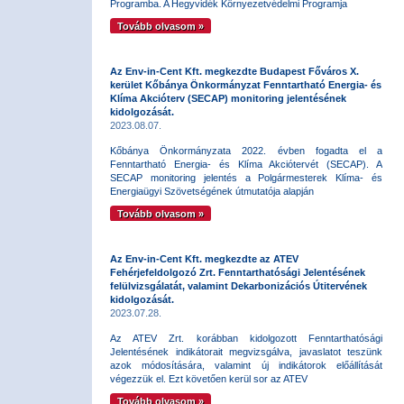
Programba. A Hegyvidék Környezetvédelmi Programja
Tovább olvasom »
Az Env-in-Cent Kft. megkezdte Budapest Főváros X.
kerület Kőbánya Önkormányzat Fenntartható Energia- és
Klíma Akcióterv (SECAP) monitoring jelentésének
kidolgozását.
2023.08.07.
Kőbánya Önkormányzata 2022. évben fogadta el a
Fenntartható Energia- és Klíma Akciótervét (SECAP). A
SECAP monitoring jelentés a Polgármesterek Klíma- és
Energiaügyi Szövetségének útmutatója alapján
Tovább olvasom »
Az Env-in-Cent Kft. megkezdte az ATEV
Fehérjefeldolgozó Zrt. Fenntarthatósági Jelentésének
felülvizsgálatát, valamint Dekarbonizációs Útitervének
kidolgozását.
2023.07.28.
Az ATEV Zrt. korábban kidolgozott Fenntarthatósági
Jelentésének indikátorait megvizsgálva, javaslatot teszünk
azok módosítására, valamint új indikátorok előállítását
végezzük el. Ezt követően kerül sor az ATEV
Tovább olvasom »