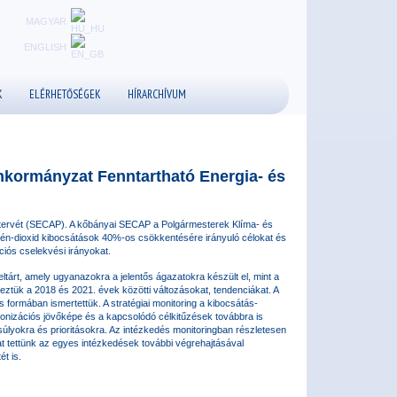
MAGYAR
ENGLISH
K
ELÉRHETŐSÉGEK
HÍRARCHÍVUM
nkormányzat Fenntartható Energia- és
ótervét (SECAP). A kőbányai SECAP a Polgármesterek Klíma- és
zén-dioxid kibocsátások 40%-os csökkentésére irányuló célokat és
ciós cselekvési irányokat.
ltárt, amely ugyanazokra a jelentős ágazatokra készült el, mint a
eztük a 2018 és 2021. évek közötti változásokat, tendenciákat. A
 formában ismertettük. A stratégiai monitoring a kibocsátás-
bonizációs jövőképe és a kapcsolódó célkitűzések továbbra is
súlyokra és prioritásokra. Az intézkedés monitoringban részletesen
t tettünk az egyes intézkedések további végrehajtásával
ét is.