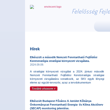
Felelősség Fejl
Hírek
Elkészült a második Nemzeti Fenntartható Fejlődési
Keretstratégia stratégiai környezeti vizsgálata.
2024.09.09.
A stratégiai környezeti vizsgálat a 2024. júniusi második
Nemzeti Fenntartható Fejlődési Keretstratégia stratégiai
környezeti vizsgálatára vonatkozik, az SKV egyik lényegi
eleme az együtt-tervezés; azaz a tervdokumentum
Tovább olvasom »
Elkészült Budapest Főváros X. kerület Kőbánya
Önkormányzat Fenntartható Energia- és Klíma Akcióterv
(SECAP) monitoring jelentése.