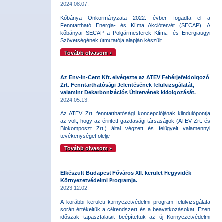
2024.08.07.
Kőbánya Önkormányzata 2022. évben fogadta el a
Fenntartható Energia- és Klíma Akciótervét (SECAP). A
kőbányai SECAP a Polgármesterek Klíma- és Energiaügyi
Szövetségének útmutatója alapján készült
Tovább olvasom »
Az Env-in-Cent Kft. elvégezte az ATEV Fehérjefeldolgozó
Zrt. Fenntarthatósági Jelentésének felülvizsgálatát,
valamint Dekarbonizációs Útitervének kidolgozását.
2024.05.13.
Az ATEV Zrt. fenntarthatósági koncepciójának kiindulópontja
az volt, hogy az érintett gazdasági társaságok (ATEV Zrt. és
Biokomposzt Zrt.) által végzett és felügyelt valamennyi
tevékenységet ölelje
Tovább olvasom »
Elkészült Budapest Főváros XII. kerület Hegyvidék
Környezetvédelmi Programja.
2023.12.02.
A korábbi kerületi környezetvédelmi program felülvizsgálata
során értékeltük a célrendszert és a beavatkozásokat. Ezen
időszak tapasztalatait beépítettük az új Környezetvédelmi