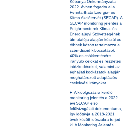
Kőbánya Önkormányzata
2022. évben fogadta el a
Fenntartható Energia- és
Klíma Akciótervét (SECAP). A
SECAP monitoring jelentés a
Polgármesterek Klíma- és
Energiaügyi Szövetségének
útmutatója alapján készül és
többek között tartalmazza a
szén-dioxid kibocsátások
40%-os csökkentésére
irányuló célokat és részletes
intézkedéseket, valamint az
éghajlati kockázatok alapján
meghatározott adaptációs
cselekvési irányokat.
A kidolgozásra kerülő
monitoring jelentés a 2022.
évi SECAP első
felülvizsgálati dokumentuma,
így időtávja a 2018-2021
évek között időszakra terjed
ki. A Monitoring Jelentés