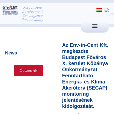
Responsible
Development
Convergence
Sustainability
Az Env-in-Cent Kft.
megkezdte
News
Budapest Főváros
X. kerület Kőbánya
Önkormányzat
Összes hír
Fenntartható
Energia- és Klíma
Akcióterv (SECAP)
monitoring
jelentésének
kidolgozását.