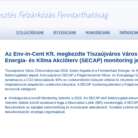
esztés Felzárkózás Fenntarthatóság
SZOLGÁLTATÁSAINK
REFERENCIÁINK
MUNKATÁRSAINK
PARTNEREIN
Az Env-in-Cent Kft. megkezdte Tiszaújváros Váro
Energia- és Klíma Akcióterv (SECAP) monitoring j
Tiszaújváros Város Önkormányzata 2018. évben fogadta el a Fenntartható Energia- és
felülvizsgálatán alapult. A tiszaújvárosi SECAP a Polgármesterek Klíma- és Energiaügyi 
tartalmazza a CO2 kibocsátások 40%-os csökkentésére irányuló célokat és részletes int
meghatározott adaptációs cselekvési irányokat. A SECAP monitoring jelentést a Polgárm
tervezzük kidolgozni.
A kidolgozásra kerülő Monitoring Jelentés a 2018. évi SECAP első felülvizsgálati dokum
Jelentés többek között tartalmazni fogja a Kibocsátási Leltár (BEI) monitoringját, A SEC
Beszámolunk az éghajlati sebezhetőség és kockázatok alakulásáról. Továbbá számot adu
dekarbonizációs stratégia végrehajtását.