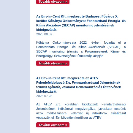
Tovább olvasom »
Az Env-in-Cent Kft. megkezdte Budapest Főváros X.
kerület Kőbánya Önkormányzat Fenntartható Energia- és
Klíma Akcióterv (SECAP) monitoring jelentésének
kidolgozását.
2023.08.07.
Kőbánya Önkormányzata 2022. évben fogadta el a
Fenntartható Energia- és Klíma Akciótervét (SECAP). A
SECAP monitoring jelentés a Polgármesterek Klíma- és
Energiaügyi Szövetségének útmutatója alapján
Tovább olvasom »
Az Env-in-Cent Kft. megkezdte az ATEV
Fehérjefeldolgozó Zrt. Fenntarthatósági Jelentésének
felülvizsgálatát, valamint Dekarbonizációs Útitervének
kidolgozását.
2023.07.28.
Az ATEV Zrt. korábban kidolgozott Fenntarthatósági
Jelentésének indikátorait megvizsgálva, javaslatot teszünk
azok módosítására, valamint új indikátorok előállítását
végezzük el. Ezt követően kerül sor az ATEV
Tovább olvasom »