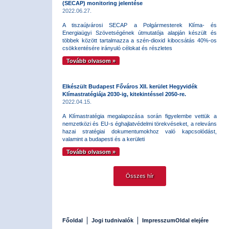
(SECAP) monitoring jelentése
2022.06.27.
A tiszaújvárosi SECAP a Polgármesterek Klíma- és
Energiaügyi Szövetségének útmutatója alapján készült és
többek között tartalmazza a szén-dioxid kibocsátás 40%-os
csökkentésére irányuló célokat és részletes
Tovább olvasom »
Elkészült Budapest Főváros XII. kerület Hegyvidék
Klímastratégiája 2030-ig, kitekintéssel 2050-re.
2022.04.15.
A Klímastratégia megalapozása során figyelembe vettük a
nemzetközi és EU-s éghajlatvédelmi törekvéseket, a releváns
hazai stratégiai dokumentumokhoz való kapcsolódást,
valamint a budapesti és a kerületi
Tovább olvasom »
Összes hír
Főoldal
Jogi tudnivalók
Impresszum
Oldal elejére