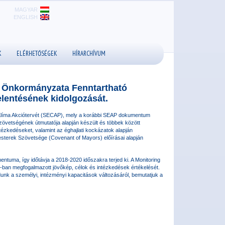
MAGYAR
ENGLISH
K
ELÉRHETŐSÉGEK
HÍRARCHÍVUM
s Önkormányzata Fenntartható
elentésének kidolgozását.
 Klíma Akciótervét (SECAP), mely a korábbi SEAP dokumentum
Szövetségének útmutatója alapján készült és többek között
ézkedéseket, valamint az éghajlati kockázatok alapján
esterek Szövetsége (Covenant of Mayors) előírásai alapján
entuma, így időtávja a 2018-2020 időszakra terjed ki. A Monitoring
AP-ban megfogalmazott jövőkép, célok és intézkedések értékelését.
nk a személyi, intézményi kapacitások változásáról, bemutatjuk a