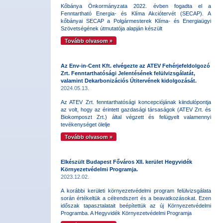
Kőbánya Önkormányzata 2022. évben fogadta el a
Fenntartható Energia- és Klíma Akciótervét (SECAP). A
kőbányai SECAP a Polgármesterek Klíma- és Energiaügyi
Szövetségének útmutatója alapján készült
Tovább olvasom »
Az Env-in-Cent Kft. elvégezte az ATEV Fehérjefeldolgozó
Zrt. Fenntarthatósági Jelentésének felülvizsgálatát,
valamint Dekarbonizációs Útitervének kidolgozását.
2024.05.13.
Az ATEV Zrt. fenntarthatósági koncepciójának kiindulópontja
az volt, hogy az érintett gazdasági társaságok (ATEV Zrt. és
Biokomposzt Zrt.) által végzett és felügyelt valamennyi
tevékenységet ölelje
Tovább olvasom »
Elkészült Budapest Főváros XII. kerület Hegyvidék
Környezetvédelmi Programja.
2023.12.02.
A korábbi kerületi környezetvédelmi program felülvizsgálata
során értékeltük a célrendszert és a beavatkozásokat. Ezen
időszak tapasztalatait beépítettük az új Környezetvédelmi
Programba. A Hegyvidék Környezetvédelmi Programja