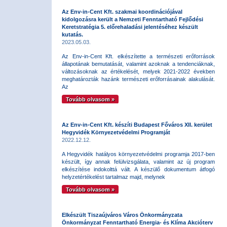
Az Env-in-Cent Kft. szakmai koordinációjával
kidolgozásra került a Nemzeti Fenntartható Fejlődési
Keretstratégia 5. előrehaladási jelentéséhez készült
kutatás.
2023.05.03.
Az Env-in-Cent Kft. elkészítette a természeti erőforrások
állapotának bemutatását, valamint azoknak a tendenciáknak,
változásoknak az értékelését, melyek 2021-2022 években
meghatározták hazánk természeti erőforrásainak alakulását.
Az
Tovább olvasom »
Az Env-in-Cent Kft. készíti Budapest Főváros XII. kerület
Hegyvidék Környezetvédelmi Programját
2022.12.12.
A Hegyvidék hatályos környezetvédelmi programja 2017-ben
készült, így annak felülvizsgálata, valamint az új program
elkészítése indokolttá vált. A készülő dokumentum átfogó
helyzetértékelést tartalmaz majd, melynek
Tovább olvasom »
Elkészült Tiszaújváros Város Önkormányzata
Önkormányzat Fenntartható Energia- és Klíma Akcióterv