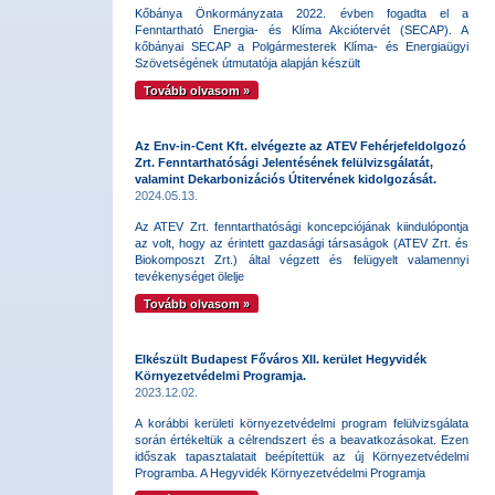
Kőbánya Önkormányzata 2022. évben fogadta el a
Fenntartható Energia- és Klíma Akciótervét (SECAP). A
kőbányai SECAP a Polgármesterek Klíma- és Energiaügyi
Szövetségének útmutatója alapján készült
Tovább olvasom »
Az Env-in-Cent Kft. elvégezte az ATEV Fehérjefeldolgozó
Zrt. Fenntarthatósági Jelentésének felülvizsgálatát,
valamint Dekarbonizációs Útitervének kidolgozását.
2024.05.13.
Az ATEV Zrt. fenntarthatósági koncepciójának kiindulópontja
az volt, hogy az érintett gazdasági társaságok (ATEV Zrt. és
Biokomposzt Zrt.) által végzett és felügyelt valamennyi
tevékenységet ölelje
Tovább olvasom »
Elkészült Budapest Főváros XII. kerület Hegyvidék
Környezetvédelmi Programja.
2023.12.02.
A korábbi kerületi környezetvédelmi program felülvizsgálata
során értékeltük a célrendszert és a beavatkozásokat. Ezen
időszak tapasztalatait beépítettük az új Környezetvédelmi
Programba. A Hegyvidék Környezetvédelmi Programja