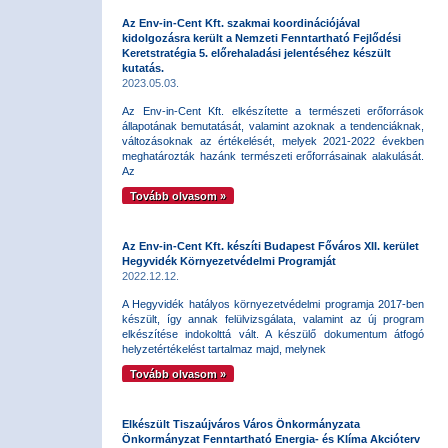
Az Env-in-Cent Kft. szakmai koordinációjával
kidolgozásra került a Nemzeti Fenntartható Fejlődési
Keretstratégia 5. előrehaladási jelentéséhez készült
kutatás.
2023.05.03.
Az Env-in-Cent Kft. elkészítette a természeti erőforrások
állapotának bemutatását, valamint azoknak a tendenciáknak,
változásoknak az értékelését, melyek 2021-2022 években
meghatározták hazánk természeti erőforrásainak alakulását.
Az
Tovább olvasom »
Az Env-in-Cent Kft. készíti Budapest Főváros XII. kerület
Hegyvidék Környezetvédelmi Programját
2022.12.12.
A Hegyvidék hatályos környezetvédelmi programja 2017-ben
készült, így annak felülvizsgálata, valamint az új program
elkészítése indokolttá vált. A készülő dokumentum átfogó
helyzetértékelést tartalmaz majd, melynek
Tovább olvasom »
Elkészült Tiszaújváros Város Önkormányzata
Önkormányzat Fenntartható Energia- és Klíma Akcióterv