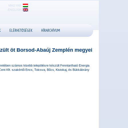
MAGYAR
ENGLISH
K
ELÉRHETŐSÉGEK
HÍRARCHÍVUM
zült öt Borsod-Abaúj Zemplén megyei
ében számos kisebb telepölésre készült Fenntartható Energia
Cent Kft. szakértői Encs, Tolcsva, Bőcs, Kistokaj, és Bükkábrány