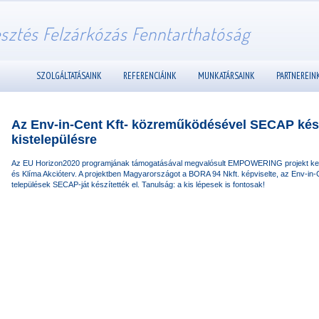
esztés Felzárkózás Fenntarthatóság
SZOLGÁLTATÁSAINK
REFERENCIÁINK
MUNKATÁRSAINK
PARTNEREIN
Az Env-in-Cent Kft- közreműködésével SECAP kés
kistelepülésre
Az EU Horizon2020 programjának támogatásával megvalósult EMPOWERING projekt keret
és Klíma Akcióterv. A projektben Magyarországot a BORA 94 Nkft. képviselte, az Env-in-
települések SECAP-ját készítették el. Tanulság: a kis lépesek is fontosak!