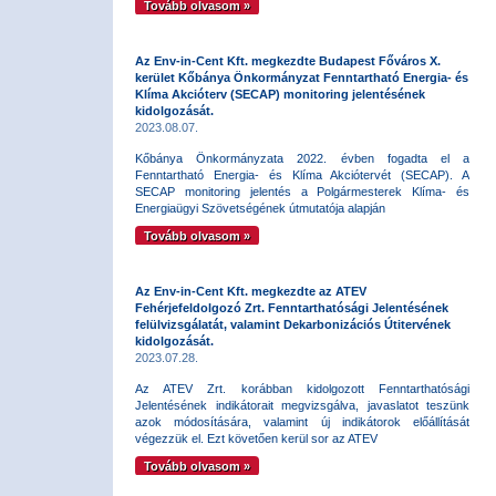
Tovább olvasom »
Az Env-in-Cent Kft. megkezdte Budapest Főváros X.
kerület Kőbánya Önkormányzat Fenntartható Energia- és
Klíma Akcióterv (SECAP) monitoring jelentésének
kidolgozását.
2023.08.07.
Kőbánya Önkormányzata 2022. évben fogadta el a
Fenntartható Energia- és Klíma Akciótervét (SECAP). A
SECAP monitoring jelentés a Polgármesterek Klíma- és
Energiaügyi Szövetségének útmutatója alapján
Tovább olvasom »
Az Env-in-Cent Kft. megkezdte az ATEV
Fehérjefeldolgozó Zrt. Fenntarthatósági Jelentésének
felülvizsgálatát, valamint Dekarbonizációs Útitervének
kidolgozását.
2023.07.28.
Az ATEV Zrt. korábban kidolgozott Fenntarthatósági
Jelentésének indikátorait megvizsgálva, javaslatot teszünk
azok módosítására, valamint új indikátorok előállítását
végezzük el. Ezt követően kerül sor az ATEV
Tovább olvasom »