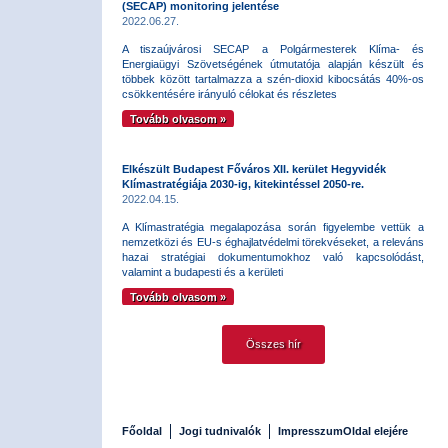
(SECAP) monitoring jelentése
2022.06.27.
A tiszaújvárosi SECAP a Polgármesterek Klíma- és
Energiaügyi Szövetségének útmutatója alapján készült és
többek között tartalmazza a szén-dioxid kibocsátás 40%-os
csökkentésére irányuló célokat és részletes
Tovább olvasom »
Elkészült Budapest Főváros XII. kerület Hegyvidék
Klímastratégiája 2030-ig, kitekintéssel 2050-re.
2022.04.15.
A Klímastratégia megalapozása során figyelembe vettük a
nemzetközi és EU-s éghajlatvédelmi törekvéseket, a releváns
hazai stratégiai dokumentumokhoz való kapcsolódást,
valamint a budapesti és a kerületi
Tovább olvasom »
Összes hír
Főoldal
Jogi tudnivalók
Impresszum
Oldal elejére