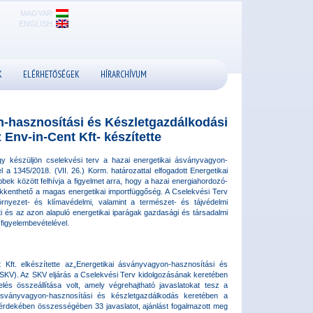
MAGYAR
ENGLISH
K
ELÉRHETŐSÉGEK
HÍRARCHÍVUM
-hasznosítási és Készletgazdálkodási
nv-in-Cent Kft- készítette
ogy készüljön cselekvési terv a hazai energetikai ásványvagyon-
a 1345/2018. (VII. 26.) Korm. határozattal elfogadott Energetikai
k között felhívja a figyelmet arra, hogy a hazai energiahordozó-
kenthető a magas energetikai importfüggőség. A Cselekvési Terv
örnyezet- és klímavédelmi, valamint a természet- és tájvédelmi
i és az azon alapuló energetikai iparágak gazdasági és társadalmi
figyelembevételével.
 Kft. elkészítette az„Energetikai ásványvagyon-hasznosítási és
(SKV). Az SKV eljárás a Cselekvési Terv kidolgozásának keretében
elés összeállítása volt, amely végrehajtható javaslatokat tesz a
 ásványvagyon-hasznosítási és készletgazdálkodás keretében a
 érdekében összességében 33 javaslatot, ajánlást fogalmazott meg