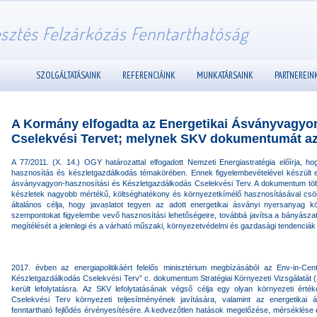
esztés Felzárkózás Fenntarthatóság
SZOLGÁLTATÁSAINK
REFERENCIÁINK
MUNKATÁRSAINK
PARTNEREIN
A Kormány elfogadta az Energetikai Ásványvagyon
Cselekvési Tervet; melynek SKV dokumentumát az E
A 77/2011. (X. 14.) OGY határozattal elfogadott Nemzeti Energiastratégia előírja, h
hasznosítás és készletgazdálkodás témakörében. Ennek figyelembevételével készült el 
ásványvagyon-hasznosítási és Készletgazdálkodás Cselekvési Terv. A dokumentum többe
készletek nagyobb mértékű, költséghatékony és környezetkímélő hasznosításával csök
általános célja, hogy javaslatot tegyen az adott energetikai ásványi nyersanyag k
szempontokat figyelembe vevő hasznosítási lehetőségeire, továbbá javítsa a bányászat
megítélését a jelenlegi és a várható műszaki, környezetvédelmi és gazdasági tendenciák 
2017. évben az energiapolitikáért felelős minisztérium megbízásából az Env-in-Cent
Készletgazdálkodás Cselekvési Terv” c. dokumentum Stratégiai Környezeti Vizsgálatát 
került lefolytatásra. Az SKV lefolytatásának végső célja egy olyan környezeti érték
Cselekvési Terv környezeti teljesítményének javítására, valamint az energetikai
fenntartható fejlődés érvényesítésére. A kedvezőtlen hatások megelőzése, mérséklése