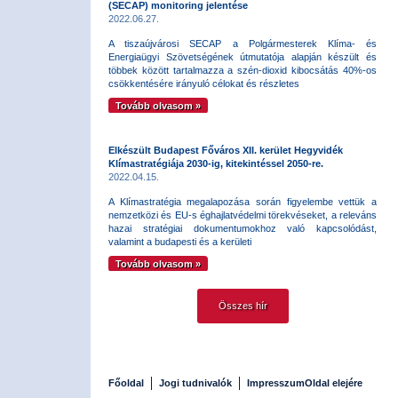
(SECAP) monitoring jelentése
2022.06.27.
A tiszaújvárosi SECAP a Polgármesterek Klíma- és
Energiaügyi Szövetségének útmutatója alapján készült és
többek között tartalmazza a szén-dioxid kibocsátás 40%-os
csökkentésére irányuló célokat és részletes
Tovább olvasom »
Elkészült Budapest Főváros XII. kerület Hegyvidék
Klímastratégiája 2030-ig, kitekintéssel 2050-re.
2022.04.15.
A Klímastratégia megalapozása során figyelembe vettük a
nemzetközi és EU-s éghajlatvédelmi törekvéseket, a releváns
hazai stratégiai dokumentumokhoz való kapcsolódást,
valamint a budapesti és a kerületi
Tovább olvasom »
Összes hír
Főoldal
Jogi tudnivalók
Impresszum
Oldal elejére