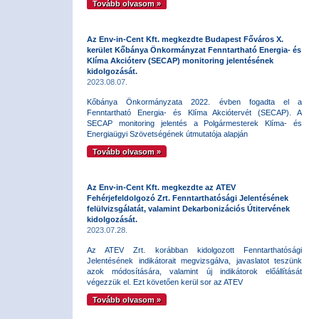
Tovább olvasom »
Az Env-in-Cent Kft. megkezdte Budapest Főváros X.
kerület Kőbánya Önkormányzat Fenntartható Energia- és
Klíma Akcióterv (SECAP) monitoring jelentésének
kidolgozását.
2023.08.07.
Kőbánya Önkormányzata 2022. évben fogadta el a
Fenntartható Energia- és Klíma Akciótervét (SECAP). A
SECAP monitoring jelentés a Polgármesterek Klíma- és
Energiaügyi Szövetségének útmutatója alapján
Tovább olvasom »
Az Env-in-Cent Kft. megkezdte az ATEV
Fehérjefeldolgozó Zrt. Fenntarthatósági Jelentésének
felülvizsgálatát, valamint Dekarbonizációs Útitervének
kidolgozását.
2023.07.28.
Az ATEV Zrt. korábban kidolgozott Fenntarthatósági
Jelentésének indikátorait megvizsgálva, javaslatot teszünk
azok módosítására, valamint új indikátorok előállítását
végezzük el. Ezt követően kerül sor az ATEV
Tovább olvasom »