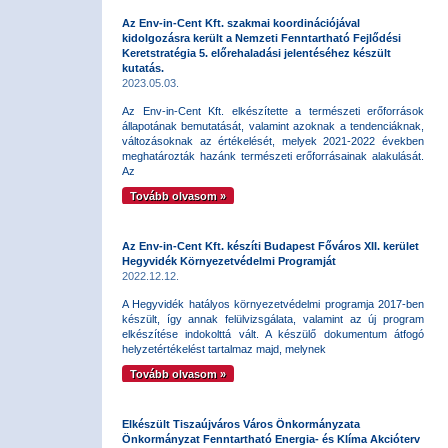
Az Env-in-Cent Kft. szakmai koordinációjával
kidolgozásra került a Nemzeti Fenntartható Fejlődési
Keretstratégia 5. előrehaladási jelentéséhez készült
kutatás.
2023.05.03.
Az Env-in-Cent Kft. elkészítette a természeti erőforrások
állapotának bemutatását, valamint azoknak a tendenciáknak,
változásoknak az értékelését, melyek 2021-2022 években
meghatározták hazánk természeti erőforrásainak alakulását.
Az
Tovább olvasom »
Az Env-in-Cent Kft. készíti Budapest Főváros XII. kerület
Hegyvidék Környezetvédelmi Programját
2022.12.12.
A Hegyvidék hatályos környezetvédelmi programja 2017-ben
készült, így annak felülvizsgálata, valamint az új program
elkészítése indokolttá vált. A készülő dokumentum átfogó
helyzetértékelést tartalmaz majd, melynek
Tovább olvasom »
Elkészült Tiszaújváros Város Önkormányzata
Önkormányzat Fenntartható Energia- és Klíma Akcióterv