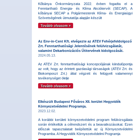
Kőbánya Önkormányzata 2022. évben fogadta el a
Fenntartható Energia- és Klíma Akciótervét (SECAP). A
kőbányai SECAP a Polgármesterek Klíma- és Energiaügyi
Szövetségének útmutatója alapján készült
Tovább olvasom »
Az Env-in-Cent Kft. elvégezte az ATEV Fehérjefeldolgozó
Zrt. Fenntarthatósági Jelentésének felülvizsgálatát,
valamint Dekarbonizációs Útitervének kidolgozását.
2024.05.13.
Az ATEV Zrt. fenntarthatósági koncepciójának kiindulópontja
az volt, hogy az érintett gazdasági társaságok (ATEV Zrt. és
Biokomposzt Zrt.) által végzett és felügyelt valamennyi
tevékenységet ölelje
Tovább olvasom »
Elkészült Budapest Főváros XII. kerület Hegyvidék
Környezetvédelmi Programja.
2023.12.02.
A korábbi kerületi környezetvédelmi program felülvizsgálata
során értékeltük a célrendszert és a beavatkozásokat. Ezen
időszak tapasztalatait beépítettük az új Környezetvédelmi
Programba. A Hegyvidék Környezetvédelmi Programja