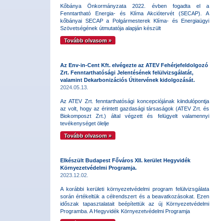
Kőbánya Önkormányzata 2022. évben fogadta el a
Fenntartható Energia- és Klíma Akciótervét (SECAP). A
kőbányai SECAP a Polgármesterek Klíma- és Energiaügyi
Szövetségének útmutatója alapján készült
Tovább olvasom »
Az Env-in-Cent Kft. elvégezte az ATEV Fehérjefeldolgozó
Zrt. Fenntarthatósági Jelentésének felülvizsgálatát,
valamint Dekarbonizációs Útitervének kidolgozását.
2024.05.13.
Az ATEV Zrt. fenntarthatósági koncepciójának kiindulópontja
az volt, hogy az érintett gazdasági társaságok (ATEV Zrt. és
Biokomposzt Zrt.) által végzett és felügyelt valamennyi
tevékenységet ölelje
Tovább olvasom »
Elkészült Budapest Főváros XII. kerület Hegyvidék
Környezetvédelmi Programja.
2023.12.02.
A korábbi kerületi környezetvédelmi program felülvizsgálata
során értékeltük a célrendszert és a beavatkozásokat. Ezen
időszak tapasztalatait beépítettük az új Környezetvédelmi
Programba. A Hegyvidék Környezetvédelmi Programja