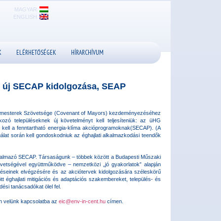
MAGYAR
ENGLISH
K
ELÉRHETŐSÉGEK
HÍRARCHÍVUM
: új SECAP kidolgozása, SEAP
lgármesterek Szövetsége (Covenant of Mayors) kezdeményezéséhez
akozó településeknek új követelményt kell teljesíteniük: az üHG
iuk kell a fenntartható energia-klíma akcióprogramoknak(SECAP). (A
at során kell gondoskodniuk az éghajlati alkalmazkodási teendők
rtalmazó SECAP. Társaságunk – többek között a Budapesti Műszaki
vetségével együttműködve – nemzetközi „jó gyakorlatok” alapján
éseinek elvégzésére és az akciótervek kidolgozására széleskörű
t éghajlati mitigációs és adaptációs szakembereket, település- és
ési tanácsadókat ölel fel.
jen velünk kapcsolatba az
eic@env-in-cent.hu
címen.