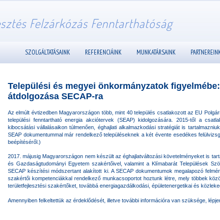
esztés Felzárkózás Fenntarthatóság
SZOLGÁLTATÁSAINK
REFERENCIÁINK
MUNKATÁRSAINK
PARTNEREIN
Települési és megyei önkormányzatok figyelmébe
átdolgozása SECAP-ra
Az elmúlt évtizedben Magyarországon több, mint 40 település csatlakozott az EU Po
települési fenntartható energia akciótervek (SEAP) kidolgozására. 2015-től a csatl
kibocsátási vállalásaikon túlmenően, éghajlati alkalmazkodási stratégiát is tartalmazn
SEAP dokumentummal már rendelkező településeknek a két évente esedékes felülvizsgál
beépítéséről.)
2017. májusig Magyarországon nem készült az éghajlatváltozási követelményeket is ta
és Gazdaságtudományi Egyetem szakértőivel, valamint a Klímabarát Települések Szö
SECAP készítési módszertant alakított ki. A SECAP dokumentumok megalapozó felmér
szakértői kompetenciákkal rendelkező munkacsoportot hoztunk létre, mely többek közöt
területfejlesztési szakértőket, továbbá energiagazdálkodási, épületenergetikai és közleked
Amennyiben felkeltettük az érdeklődését, illetve további információra van szüksége, lép