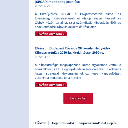
(SECAP) monitoring jelentése
2022.06.27.
A tiszaújvárosi SECAP a Polgármesterek Klíma- és
Energiaügyi Szövetségének útmutatója alapján készült és
többek között tartalmazza a szén-dioxid kibocsátás 40%-os
csökkentésére irányuló célokat és részletes
Tovább olvasom »
Elkészült Budapest Főváros XII. kerület Hegyvidék
Klímastratégiája 2030-ig, kitekintéssel 2050-re.
2022.04.15.
A Klímastratégia megalapozása során figyelembe vettük a
nemzetközi és EU-s éghajlatvédelmi törekvéseket, a releváns
hazai stratégiai dokumentumokhoz való kapcsolódást,
valamint a budapesti és a kerületi
Tovább olvasom »
Összes hír
Főoldal
Jogi tudnivalók
Impresszum
Oldal elejére