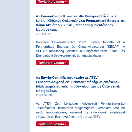
Tovább olvasom »
Az Env-in-Cent Kft. megkezdte Budapest Főváros X.
kerület Kőbánya Önkormányzat Fenntartható Energia- és
Klíma Akcióterv (SECAP) monitoring jelentésének
kidolgozását.
2023.08.07.
Kőbánya Önkormányzata 2022. évben fogadta el a
Fenntartható Energia- és Klíma Akciótervét (SECAP). A
SECAP monitoring jelentés a Polgármesterek Klíma- és
Energiaügyi Szövetségének útmutatója alapján
Tovább olvasom »
Az Env-in-Cent Kft. megkezdte az ATEV
Fehérjefeldolgozó Zrt. Fenntarthatósági Jelentésének
felülvizsgálatát, valamint Dekarbonizációs Útitervének
kidolgozását.
2023.07.28.
Az ATEV Zrt. korábban kidolgozott Fenntarthatósági
Jelentésének indikátorait megvizsgálva, javaslatot teszünk
azok módosítására, valamint új indikátorok előállítását
végezzük el. Ezt követően kerül sor az ATEV
Tovább olvasom »