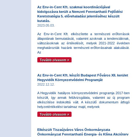
Az Env-in-Cent Kft. szakmai koordinációjával
kidolgozásra került a Nemzeti Fenntartható Fejlődési
Keretstratégia 5. előrehaladási jelentéséhez készült
kutatás.
2023.05.03.
Az Env-in-Cent Kft. elkészítette a természeti erőforrások
állapotának bemutatását, valamint azoknak a tendenciáknak,
változásoknak az értékelését, melyek 2021-2022 években
meghatározták hazánk természeti erőforrásainak alakulását.
Az
Tovább olvasom »
Az Env-in-Cent Kft. készíti Budapest Főváros XII. kerület
Hegyvidék Környezetvédelmi Programját
2022.12.12.
A Hegyvidék hatályos környezetvédelmi programja 2017-ben
készült, így annak felülvizsgálata, valamint az új program
elkészítése indokolttá vált. A készülő dokumentum átfogó
helyzetértékelést tartalmaz majd, melynek
Tovább olvasom »
Elkészült Tiszaújváros Város Önkormányzata
Önkormányzat Fenntartható Energia- és Klíma Akcióterv