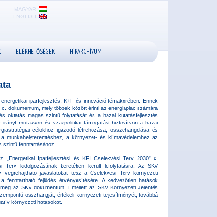
MAGYAR
ENGLISH
K
ELÉRHETŐSÉGEK
HÍRARCHÍVUM
ata
 energetikai iparfejlesztés, K+F és innováció témakörében. Ennek
30 c. dokumentum, mely többek között érinti az energiapiac számára
és oktatás magas szintű folytatását és a hazai kutatásfejlesztés
y irányt mutasson és szakpolitikai támogatást biztosítson a hazai
iastratégiai célokhoz igazodó létrehozása, összehangolása és
z, a munkahelyteremtéshez, a környezet- és klímavédelemhez az
 szintű fenntartásához.
z „Energetikai Iparfejlesztési és KFI Cselekvési Terv 2030” c.
i Terv kidolgozásának keretében került lefolytatásra. Az SKV
ly végrehajtható javaslatokat tesz a Cselekvési Terv környezeti
n a fenntartható fejlődés érvényesítésére. A kedvezőtlen hatások
z meg az SKV dokumentum. Emellett az SKV Környezeti Jelentés
empontú összhangját, értékeli környezeti teljesítményét, továbbá
gatív környezeti hatásokat.