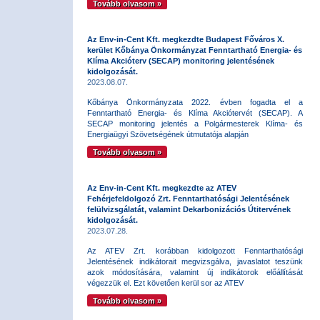
Tovább olvasom »
Az Env-in-Cent Kft. megkezdte Budapest Főváros X.
kerület Kőbánya Önkormányzat Fenntartható Energia- és
Klíma Akcióterv (SECAP) monitoring jelentésének
kidolgozását.
2023.08.07.
Kőbánya Önkormányzata 2022. évben fogadta el a
Fenntartható Energia- és Klíma Akciótervét (SECAP). A
SECAP monitoring jelentés a Polgármesterek Klíma- és
Energiaügyi Szövetségének útmutatója alapján
Tovább olvasom »
Az Env-in-Cent Kft. megkezdte az ATEV
Fehérjefeldolgozó Zrt. Fenntarthatósági Jelentésének
felülvizsgálatát, valamint Dekarbonizációs Útitervének
kidolgozását.
2023.07.28.
Az ATEV Zrt. korábban kidolgozott Fenntarthatósági
Jelentésének indikátorait megvizsgálva, javaslatot teszünk
azok módosítására, valamint új indikátorok előállítását
végezzük el. Ezt követően kerül sor az ATEV
Tovább olvasom »