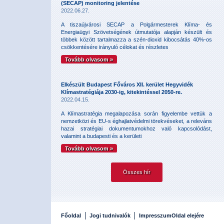
(SECAP) monitoring jelentése
2022.06.27.
A tiszaújvárosi SECAP a Polgármesterek Klíma- és
Energiaügyi Szövetségének útmutatója alapján készült és
többek között tartalmazza a szén-dioxid kibocsátás 40%-os
csökkentésére irányuló célokat és részletes
Tovább olvasom »
Elkészült Budapest Főváros XII. kerület Hegyvidék
Klímastratégiája 2030-ig, kitekintéssel 2050-re.
2022.04.15.
A Klímastratégia megalapozása során figyelembe vettük a
nemzetközi és EU-s éghajlatvédelmi törekvéseket, a releváns
hazai stratégiai dokumentumokhoz való kapcsolódást,
valamint a budapesti és a kerületi
Tovább olvasom »
Összes hír
Főoldal
Jogi tudnivalók
Impresszum
Oldal elejére