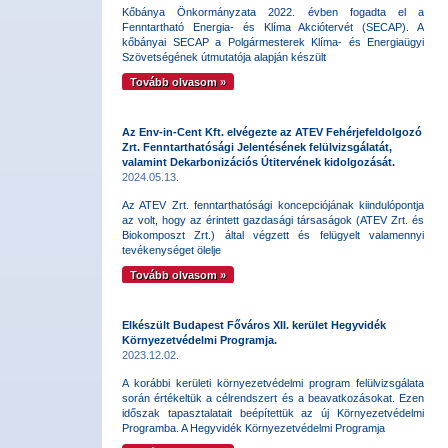
Kőbánya Önkormányzata 2022. évben fogadta el a
Fenntartható Energia- és Klíma Akciótervét (SECAP). A
kőbányai SECAP a Polgármesterek Klíma- és Energiaügyi
Szövetségének útmutatója alapján készült
Tovább olvasom »
Az Env-in-Cent Kft. elvégezte az ATEV Fehérjefeldolgozó
Zrt. Fenntarthatósági Jelentésének felülvizsgálatát,
valamint Dekarbonizációs Útitervének kidolgozását.
2024.05.13.
Az ATEV Zrt. fenntarthatósági koncepciójának kiindulópontja
az volt, hogy az érintett gazdasági társaságok (ATEV Zrt. és
Biokomposzt Zrt.) által végzett és felügyelt valamennyi
tevékenységet ölelje
Tovább olvasom »
Elkészült Budapest Főváros XII. kerület Hegyvidék
Környezetvédelmi Programja.
2023.12.02.
A korábbi kerületi környezetvédelmi program felülvizsgálata
során értékeltük a célrendszert és a beavatkozásokat. Ezen
időszak tapasztalatait beépítettük az új Környezetvédelmi
Programba. A Hegyvidék Környezetvédelmi Programja