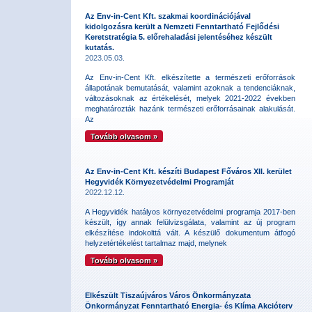
Az Env-in-Cent Kft. szakmai koordinációjával
kidolgozásra került a Nemzeti Fenntartható Fejlődési
Keretstratégia 5. előrehaladási jelentéséhez készült
kutatás.
2023.05.03.
Az Env-in-Cent Kft. elkészítette a természeti erőforrások
állapotának bemutatását, valamint azoknak a tendenciáknak,
változásoknak az értékelését, melyek 2021-2022 években
meghatározták hazánk természeti erőforrásainak alakulását.
Az
Tovább olvasom »
Az Env-in-Cent Kft. készíti Budapest Főváros XII. kerület
Hegyvidék Környezetvédelmi Programját
2022.12.12.
A Hegyvidék hatályos környezetvédelmi programja 2017-ben
készült, így annak felülvizsgálata, valamint az új program
elkészítése indokolttá vált. A készülő dokumentum átfogó
helyzetértékelést tartalmaz majd, melynek
Tovább olvasom »
Elkészült Tiszaújváros Város Önkormányzata
Önkormányzat Fenntartható Energia- és Klíma Akcióterv