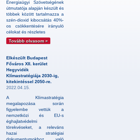
Energiaügyi Szövetségének
útmutatója alapján készült és
többek között tartalmazza a
szén-dioxid kibocsátás 40%-
os csökkentésére irányuló
célokat és részletes
Tovább olvasom »
Elkészült Budapest
Főváros XII. kerület
Hegyvidék
Klímastratégiája 2030-ig,
kitekintéssel 2050-re.
2022.04.15.
A Klímastratégia
megalapozása során
figyelembe vettük a
nemzetközi és EU-s
éghajlatvédelmi
törekvéseket, a releváns
hazai stratégiai
dokumentumokhoz való