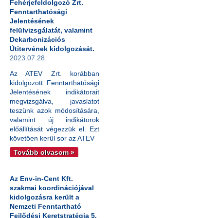
Fehérjefeldolgozó Zrt.
Fenntarthatósági
Jelentésének
felülvizsgálatát, valamint
Dekarbonizációs
Útitervének kidolgozását.
2023.07.28.
Az ATEV Zrt. korábban
kidolgozott Fenntarthatósági
Jelentésének indikátorait
megvizsgálva, javaslatot
teszünk azok módosítására,
valamint új indikátorok
előállítását végezzük el. Ezt
követően kerül sor az ATEV
Tovább olvasom »
Az Env-in-Cent Kft.
szakmai koordinációjával
kidolgozásra került a
Nemzeti Fenntartható
Fejlődési Keretstratégia 5.