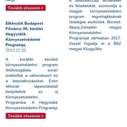
a beavatkozási területeket
és feladatokat, azonosítja a
Tovább olvasom »
megyei környezetvédelmi
program végrehajtásának
stratégiai eszközeit. Borsod-
Elkészült Budapest
Abaúj-Zemplén megye
Főváros XII. kerület
Környezetvédelmi
Hegyvidék
Programját várhatóan 2017.
Környezetvédelmi
ősszel fogadja el a BAZ
Programja.
megyei Közgyűlés.
2023.12.02.
A korábbi kerületi
környezetvédelmi program
felülvizsgálata során
értékeltük a célrendszert és
a beavatkozásokat. Ezen
időszak tapasztalatait
beépítettük az új
Környezetvédelmi
Programba. A Hegyvidék
Környezetvédelmi Programja
Tovább olvasom »