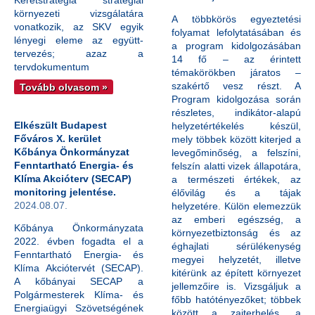
Keretstratégia stratégiai
környezeti vizsgálatára
A többkörös egyeztetési
vonatkozik, az SKV egyik
folyamat lefolytatásában és
lényegi eleme az együtt-
a program kidolgozásában
tervezés; azaz a
14 fő – az érintett
tervdokumentum
témakörökben járatos –
szakértő vesz részt. A
Tovább olvasom »
Program kidolgozása során
részletes, indikátor-alapú
Elkészült Budapest
helyzetértékelés készül,
Főváros X. kerület
mely többek között kiterjed a
Kőbánya Önkormányzat
levegőminőség, a felszíni,
Fenntartható Energia- és
felszín alatti vizek állapotára,
Klíma Akcióterv (SECAP)
a természeti értékek, az
monitoring jelentése.
élővilág és a tájak
2024.08.07.
helyzetére. Külön elemezzük
az emberi egészség, a
Kőbánya Önkormányzata
környezetbiztonság és az
2022. évben fogadta el a
éghajlati sérülékenység
Fenntartható Energia- és
megyei helyzetét, illetve
Klíma Akciótervét (SECAP).
kitérünk az épített környezet
A kőbányai SECAP a
jellemzőire is. Vizsgáljuk a
Polgármesterek Klíma- és
főbb hatótényezőket; többek
Energiaügyi Szövetségének
között a zajterhelés, a