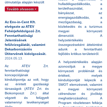
útmutatója alapján készült
hulladékgazdálkodás, a
területhasználat, a
Tovább olvasom »
bányászat, az
energiagazdálkodás, a
Az Env-in-Cent Kft.
mezőgazdaság, a
elvégezte az ATEV
közlekedés és a turizmus
Fehérjefeldolgozó Zrt.
megyei környezeti
Fenntarthatósági
dimenzióit. A
Jelentésének
helyzetértékelés
felülvizsgálatát, valamint
összegezéseként áttekintést
Dekarbonizációs
adunk a fenntartható
Útitervének kidolgozását.
fejlődés kritikus területeiről.
2024.05.13.
A helyzetértékelés alapján
Az ATEV Zrt.
azonosítjuk a megye
fenntarthatósági
környezeti problémáit és
koncepciójának
értékeit, melyek
kiindulópontja az volt, hogy
kiindulópontját képezik a
az érintett gazdasági
SWOT elemzésnek, valamint
társaságok (ATEV Zrt. és
a megyei környezeti
Biokomposzt Zrt.) által
célrendszer és jövőkép
végzett és felügyelt
meghatározásához. A
valamennyi tevékenységet
Program részletesen feltárja
ölelje