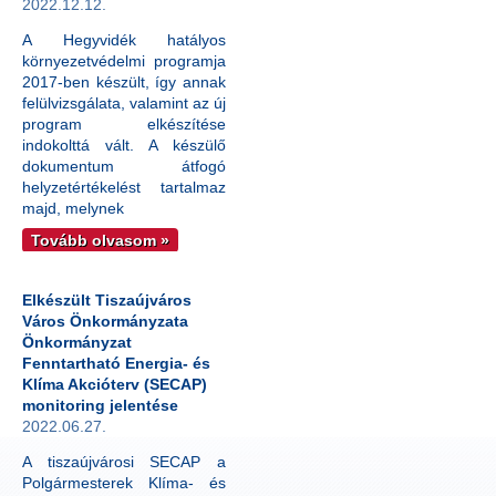
2022.12.12.
A Hegyvidék hatályos
környezetvédelmi programja
2017-ben készült, így annak
felülvizsgálata, valamint az új
program elkészítése
indokolttá vált. A készülő
dokumentum átfogó
helyzetértékelést tartalmaz
majd, melynek
Tovább olvasom »
Elkészült Tiszaújváros
Város Önkormányzata
Önkormányzat
Fenntartható Energia- és
Klíma Akcióterv (SECAP)
monitoring jelentése
2022.06.27.
A tiszaújvárosi SECAP a
Polgármesterek Klíma- és