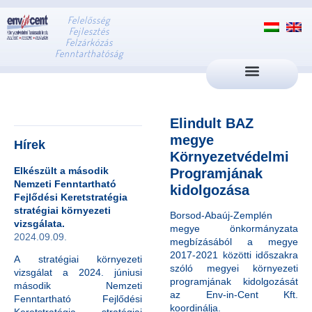
Felelősség
Fejlesztés
Felzárkózás
Fenntarthatóság
Elindult BAZ
megye
Hírek
Környezetvédelmi
Elkészült a második
Programjának
Nemzeti Fenntartható
kidolgozása
Fejlődési Keretstratégia
stratégiai környezeti
Borsod-Abaúj-Zemplén
vizsgálata.
megye önkormányzata
2024.09.09.
megbízásából a megye
2017-2021 közötti időszakra
A stratégiai környezeti
szóló megyei környezeti
vizsgálat a 2024. júniusi
programjának kidolgozását
második Nemzeti
az Env-in-Cent Kft.
Fenntartható Fejlődési
koordinálja.