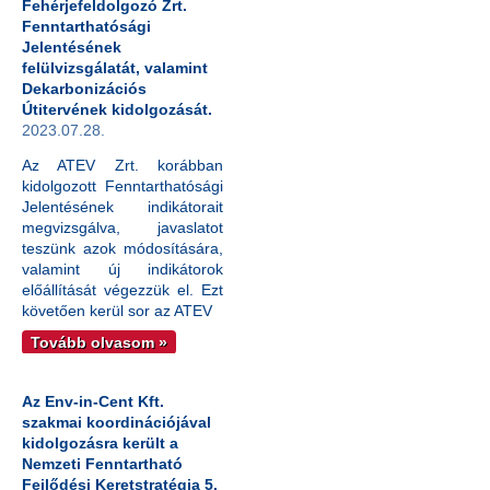
Fehérjefeldolgozó Zrt.
Fenntarthatósági
Jelentésének
felülvizsgálatát, valamint
Dekarbonizációs
Útitervének kidolgozását.
2023.07.28.
Az ATEV Zrt. korábban
kidolgozott Fenntarthatósági
Jelentésének indikátorait
megvizsgálva, javaslatot
teszünk azok módosítására,
valamint új indikátorok
előállítását végezzük el. Ezt
követően kerül sor az ATEV
Tovább olvasom »
Az Env-in-Cent Kft.
szakmai koordinációjával
kidolgozásra került a
Nemzeti Fenntartható
Fejlődési Keretstratégia 5.