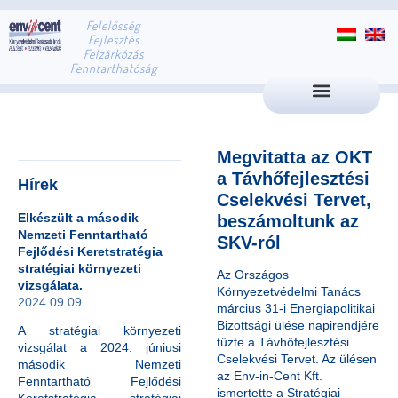
Felelősség
Fejlesztés
Felzárkózás
Fenntarthatóság
Megvitatta az OKT
a Távhőfejlesztési
Hírek
Cselekvési Tervet,
Elkészült a második
beszámoltunk az
Nemzeti Fenntartható
SKV-ról
Fejlődési Keretstratégia
stratégiai környezeti
Az Országos
vizsgálata.
Környezetvédelmi Tanács
2024.09.09.
március 31-i Energiapolitikai
Bizottsági ülése napirendjére
A stratégiai környezeti
tűzte a Távhőfejlesztési
vizsgálat a 2024. júniusi
Cselekvési Tervet. Az ülésen
második Nemzeti
az Env-in-Cent Kft.
Fenntartható Fejlődési
ismertette a Stratégiai