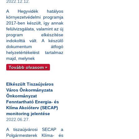
2022.12.12.
A Hegyvidék hatályos
környezetvédelmi programja
2017-ben készült, így annak
felülvizsgálata, valamint az új
program elkészítése
indokolttá vált. A készülő
dokumentum átfogó
helyzetértékelést tartalmaz
majd, melynek
Tovább olvasom »
Elkészült Tiszaújváros
Város Önkormányzata
Önkormányzat
Fenntartható Energia- és
Klíma Akcióterv (SECAP)
monitoring jelentése
2022.06.27.
A tiszaújvárosi SECAP a
Polgármesterek Klíma- és