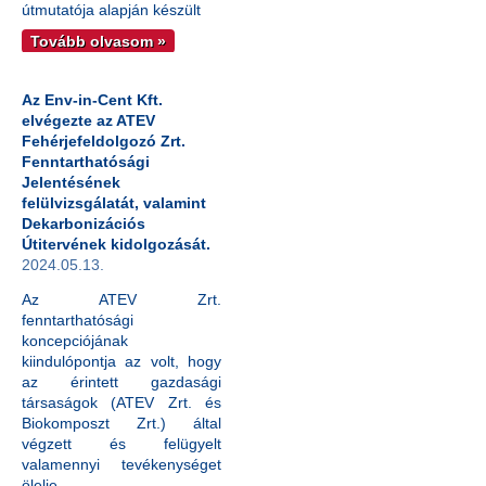
útmutatója alapján készült
Tovább olvasom »
Az Env-in-Cent Kft.
elvégezte az ATEV
Fehérjefeldolgozó Zrt.
Fenntarthatósági
Jelentésének
felülvizsgálatát, valamint
Dekarbonizációs
Útitervének kidolgozását.
2024.05.13.
Az ATEV Zrt.
fenntarthatósági
koncepciójának
kiindulópontja az volt, hogy
az érintett gazdasági
társaságok (ATEV Zrt. és
Biokomposzt Zrt.) által
végzett és felügyelt
valamennyi tevékenységet
ölelje