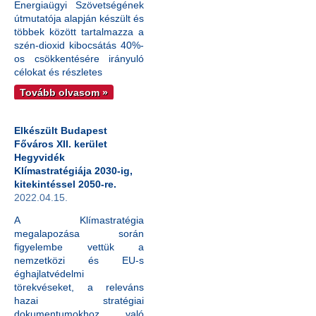
Energiaügyi Szövetségének
útmutatója alapján készült és
többek között tartalmazza a
szén-dioxid kibocsátás 40%-
os csökkentésére irányuló
célokat és részletes
Tovább olvasom »
Elkészült Budapest
Főváros XII. kerület
Hegyvidék
Klímastratégiája 2030-ig,
kitekintéssel 2050-re.
2022.04.15.
A Klímastratégia
megalapozása során
figyelembe vettük a
nemzetközi és EU-s
éghajlatvédelmi
törekvéseket, a releváns
hazai stratégiai
dokumentumokhoz való