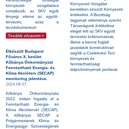
Keretstratégia stratégiai
Környezeti Vizsgálat
környezeti vizsgálatára
keretében készült Környezeti
vonatkozik, az SKV egyik
értékelést. A Bizottság
lényegi eleme az együtt-
tagjainak véleménye szerint
tervezés; azaz a
Társaságunk értékelése
tervdokumentum
eleget tett az SKV együtt
Tovább olvasom »
tervezési kritériumainak,
illetve a benne foglalt
javaslatok konstruktívan
Elkészült Budapest
segítik a Cselekvési Terv
Főváros X. kerület
környezeti és
Kőbánya Önkormányzat
fenntarthatósági
Fenntartható Energia- és
teljesítményének javítását.
Klíma Akcióterv (SECAP)
monitoring jelentése.
2024.08.07.
Kőbánya Önkormányzata
2022. évben fogadta el a
Fenntartható Energia- és
Klíma Akciótervét (SECAP).
A kőbányai SECAP a
Polgármesterek Klíma- és
Energiaügyi Szövetségének