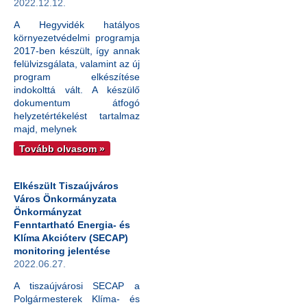
2022.12.12.
A Hegyvidék hatályos
környezetvédelmi programja
2017-ben készült, így annak
felülvizsgálata, valamint az új
program elkészítése
indokolttá vált. A készülő
dokumentum átfogó
helyzetértékelést tartalmaz
majd, melynek
Tovább olvasom »
Elkészült Tiszaújváros
Város Önkormányzata
Önkormányzat
Fenntartható Energia- és
Klíma Akcióterv (SECAP)
monitoring jelentése
2022.06.27.
A tiszaújvárosi SECAP a
Polgármesterek Klíma- és