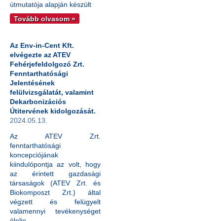
útmutatója alapján készült
Tovább olvasom »
Az Env-in-Cent Kft.
elvégezte az ATEV
Fehérjefeldolgozó Zrt.
Fenntarthatósági
Jelentésének
felülvizsgálatát, valamint
Dekarbonizációs
Útitervének kidolgozását.
2024.05.13.
Az ATEV Zrt.
fenntarthatósági
koncepciójának
kiindulópontja az volt, hogy
az érintett gazdasági
társaságok (ATEV Zrt. és
Biokomposzt Zrt.) által
végzett és felügyelt
valamennyi tevékenységet
ölelje