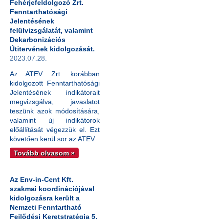
Fehérjefeldolgozó Zrt.
Fenntarthatósági
Jelentésének
felülvizsgálatát, valamint
Dekarbonizációs
Útitervének kidolgozását.
2023.07.28.
Az ATEV Zrt. korábban
kidolgozott Fenntarthatósági
Jelentésének indikátorait
megvizsgálva, javaslatot
teszünk azok módosítására,
valamint új indikátorok
előállítását végezzük el. Ezt
követően kerül sor az ATEV
Tovább olvasom »
Az Env-in-Cent Kft.
szakmai koordinációjával
kidolgozásra került a
Nemzeti Fenntartható
Fejlődési Keretstratégia 5.