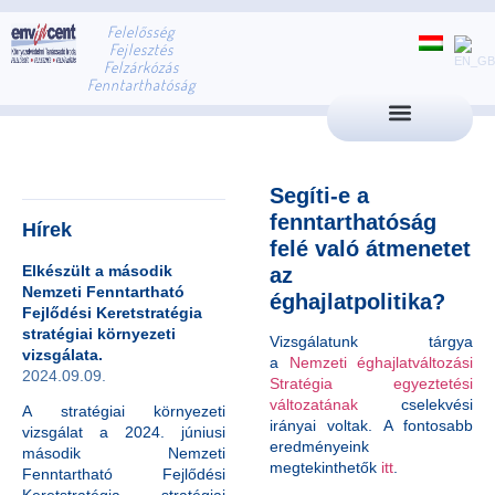
Felelősség
Fejlesztés
Felzárkózás
Fenntarthatóság
Segíti-e a
fenntarthatóság
Hírek
felé való átmenetet
Elkészült a második
az
Nemzeti Fenntartható
éghajlatpolitika?
Fejlődési Keretstratégia
stratégiai környezeti
Vizsgálatunk tárgya
vizsgálata.
a
Nemzeti éghajlatváltozási
2024.09.09.
Stratégia egyeztetési
változatának
cselekvési
A stratégiai környezeti
irányai voltak. A fontosabb
vizsgálat a 2024. júniusi
eredményeink
második Nemzeti
megtekinthetők
itt
.
Fenntartható Fejlődési