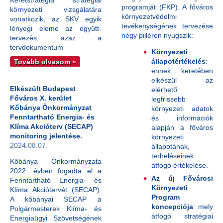
Keretstratégia stratégiai
programját (FKP). A főváros
környezeti vizsgálatára
környezetvédelmi
vonatkozik, az SKV egyik
tevékenységének tervezése
lényegi eleme az együtt-
négy pilléren nyugszik:
tervezés; azaz a
tervdokumentum
Környezeti
állapotértékelés
:
Tovább olvasom »
ennek keretében
elkészül az
Elkészült Budapest
elérhető
Főváros X. kerület
legfrissebb
Kőbánya Önkormányzat
környezeti adatok
Fenntartható Energia- és
és információk
Klíma Akcióterv (SECAP)
alapján a főváros
monitoring jelentése.
környezeti
2024.08.07.
állapotának,
terheléseinek
Kőbánya Önkormányzata
átfogó értékelése.
2022. évben fogadta el a
Az új Fővárosi
Fenntartható Energia- és
Környezeti
Klíma Akciótervét (SECAP).
Program
A kőbányai SECAP a
koncepciója
: mely
Polgármesterek Klíma- és
átfogó stratégiai
Energiaügyi Szövetségének