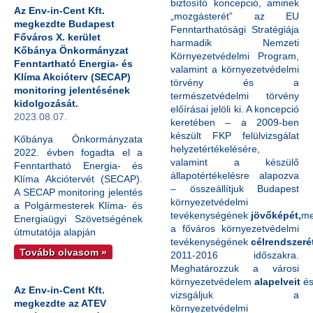
biztosító koncepció, aminek
Az Env-in-Cent Kft.
„mozgásterét” az EU
megkezdte Budapest
Fenntarthatósági Stratégiája
Főváros X. kerület
harmadik Nemzeti
Kőbánya Önkormányzat
Környezetvédelmi Program,
Fenntartható Energia- és
valamint a környezetvédelmi
Klíma Akcióterv (SECAP)
törvény és a
monitoring jelentésének
természetvédelmi törvény
kidolgozását.
előírásai jelöli ki. A koncepció
2023.08.07.
keretében – a 2009-ben
készült FKP felülvizsgálat
Kőbánya Önkormányzata
helyzetértékelésére,
2022. évben fogadta el a
valamint a készülő
Fenntartható Energia- és
állapotértékelésre alapozva
Klíma Akciótervét (SECAP).
– összeállítjuk Budapest
A SECAP monitoring jelentés
környezetvédelmi
a Polgármesterek Klíma- és
tevékenységének
jövőképét,
me
Energiaügyi Szövetségének
a főváros környezetvédelmi
útmutatója alapján
tevékenységének
célrendszeré
Tovább olvasom »
2011-2016 időszakra.
Meghatározzuk a városi
környezetvédelem
alapelveit
é
Az Env-in-Cent Kft.
vizsgáljuk a
megkezdte az ATEV
környezetvédelmi