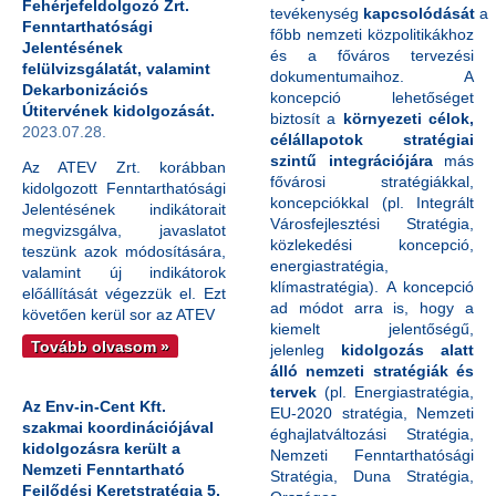
Fehérjefeldolgozó Zrt.
tevékenység
kapcsolódását
a
Fenntarthatósági
főbb nemzeti közpolitikákhoz
Jelentésének
és a főváros tervezési
felülvizsgálatát, valamint
dokumentumaihoz. A
Dekarbonizációs
koncepció lehetőséget
Útitervének kidolgozását.
biztosít a
környezeti célok,
2023.07.28.
célállapotok stratégiai
szintű integrációjára
más
Az ATEV Zrt. korábban
fővárosi stratégiákkal,
kidolgozott Fenntarthatósági
koncepciókkal (pl. Integrált
Jelentésének indikátorait
Városfejlesztési Stratégia,
megvizsgálva, javaslatot
közlekedési koncepció,
teszünk azok módosítására,
energiastratégia,
valamint új indikátorok
klímastratégia). A koncepció
előállítását végezzük el. Ezt
ad módot arra is, hogy a
követően kerül sor az ATEV
kiemelt jelentőségű,
Tovább olvasom »
jelenleg
kidolgozás alatt
álló nemzeti stratégiák és
tervek
(pl. Energiastratégia,
Az Env-in-Cent Kft.
EU-2020 stratégia, Nemzeti
szakmai koordinációjával
éghajlatváltozási Stratégia,
kidolgozásra került a
Nemzeti Fenntarthatósági
Nemzeti Fenntartható
Stratégia, Duna Stratégia,
Fejlődési Keretstratégia 5.