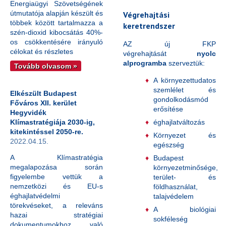
Energiaügyi Szövetségének
útmutatója alapján készült és
Végrehajtási
többek között tartalmazza a
keretrendszer
szén-dioxid kibocsátás 40%-
os csökkentésére irányuló
AZ új FKP
célokat és részletes
végrehajtását
nyolc
alprogramba
szerveztük:
Tovább olvasom »
A környezettudatos
szemlélet és
Elkészült Budapest
gondolkodásmód
Főváros XII. kerület
erősítése
Hegyvidék
éghajlatváltozás
Klímastratégiája 2030-ig,
kitekintéssel 2050-re.
Környezet és
2022.04.15.
egészség
A Klímastratégia
Budapest
megalapozása során
környezetminősége,
figyelembe vettük a
terület- és
nemzetközi és EU-s
földhasználat,
éghajlatvédelmi
talajvédelem
törekvéseket, a releváns
A biológiai
hazai stratégiai
sokféleség
dokumentumokhoz való