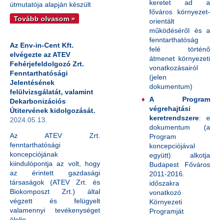
keretet ad a
útmutatója alapján készült
főváros környezet-
Tovább olvasom »
orientált
működéséről és a
fenntarthatóság
Az Env-in-Cent Kft.
felé történő
elvégezte az ATEV
átmenet környezeti
Fehérjefeldolgozó Zrt.
vonatkozásairól
Fenntarthatósági
(jelen
Jelentésének
dokumentum)
felülvizsgálatát, valamint
A Program
Dekarbonizációs
végrehajtási
Útitervének kidolgozását.
keretrendszere
: e
2024.05.13.
dokumentum (a
Az ATEV Zrt.
Program
fenntarthatósági
koncepciójával
koncepciójának
együtt) alkotja
kiindulópontja az volt, hogy
Budapest Főváros
az érintett gazdasági
2011-2016.
társaságok (ATEV Zrt. és
időszakra
Biokomposzt Zrt.) által
vonatkozó
végzett és felügyelt
Környezeti
valamennyi tevékenységet
Programját
ölelje