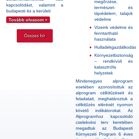
megőrzése,
kapcsolódást, valamint a
természet- és
budapesti és a kerületi
tájvédelem, talajok
védelme
Tovább olvasom »
Vizeink védelme és
fenntartható
Összes hír
használata
Hulladékgazdálkodás
Környezetbiztonság
– rendkívüli és
katasztrófa
helyzetek
Mindenegyes alprogram
esetében azonosítottuk az
alprogram célkitűzéseit és
feladatait, meghatároztuk a
célkitűzés elérését nyomon
követő indikátorokat. Az
Alprogramhoz kapcsolódó
cselekvési terv keretében
megadtuk az Budapesti
Környezeti Program 6 éves