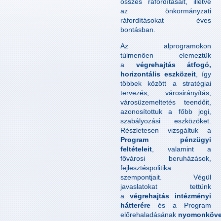
összes ráfordításait, illetve
az önkormányzati
ráfordításokat éves
bontásban.
Az alprogramokon
túlmenően elemeztük
a
végrehajtás átfogó,
horizontális eszközeit
, így
többek között a stratégiai
tervezés, városirányítás,
városüzemeltetés teendőit,
azonosítottuk a főbb jogi,
szabályozási eszközöket.
Részletesen vizsgáltuk a
Program pénzügyi
feltételeit
, valamint a
fővárosi beruházások,
fejlesztéspolitika
szempontjait. Végül
javaslatokat tettünk
a
végrehajtás intézményi
hátterére
és a Program
előrehaladásának
nyomonköve