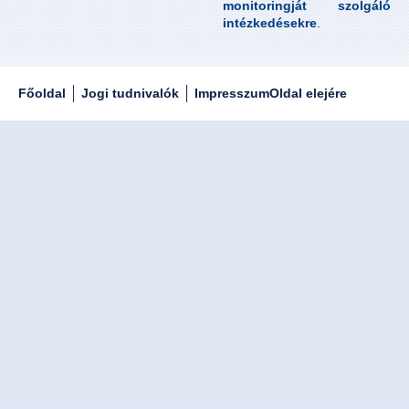
monitoringját szolgáló
intézkedésekre
.
Főoldal
Jogi tudnivalók
Impresszum
Oldal elejére