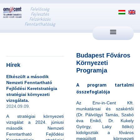
Felelősség
Fejlesztés
Felzárkózás
Fenntarthatóság
Budapest Főváros
Környezeti
Hírek
Programja
Elkészült a második
Nemzeti Fenntartható
A program tartalmi
Fejlődési Keretstratégia
összefoglalója
stratégiai környezeti
vizsgálata.
Az Env-in-Cent Kft.
2024.09.09.
munkatársai és szakértői
(Dr. Pálvölgyi Tamás, Szabó
A stratégiai környezeti
éva Enikő, Dr. Kukely
vizsgálat a 2024. júniusi
György, Laky Ildikó)
második Nemzeti
kidolgozták a főváros
Fenntartható Fejlődési
megújított környezeti