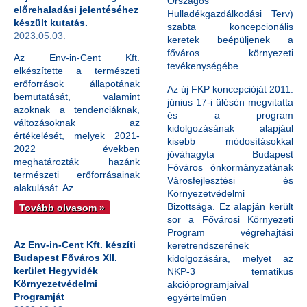
Országos
előrehaladási jelentéséhez
Hulladékgazdálkodási Terv)
készült kutatás.
szabta koncepcionális
2023.05.03.
keretek beépüljenek a
főváros környezeti
Az Env-in-Cent Kft.
tevékenységébe.
elkészítette a természeti
erőforrások állapotának
Az új FKP koncepcióját 2011.
bemutatását, valamint
június 17-i ülésén megvitatta
azoknak a tendenciáknak,
és a program
változásoknak az
kidolgozásának alapjául
értékelését, melyek 2021-
kisebb módosításokkal
2022 években
jóváhagyta Budapest
meghatározták hazánk
Főváros önkormányzatának
természeti erőforrásainak
Városfejlesztési és
alakulását. Az
Környezetvédelmi
Bizottsága. Ez alapján került
Tovább olvasom »
sor a Fővárosi Környezeti
Program végrehajtási
Az Env-in-Cent Kft. készíti
keretrendszerének
Budapest Főváros XII.
kidolgozására, melyet az
kerület Hegyvidék
NKP-3 tematikus
Környezetvédelmi
akcióprogramjaival
Programját
egyértelműen