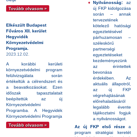
Nyilvánosság:
az
új FKP kidolgozása
Tovább olvasom »
során – annak
tervezetének
Elkészült Budapest
kötelező hatósági
Főváros XII. kerület
egyeztetésével
Hegyvidék
párhuzamosan –
Környezetvédelmi
széleskörű
Programja.
partnerségi
2023.12.02.
egyeztetéseket
kezdeményezünk
A korábbi kerületi
az érintettek
környezetvédelmi program
bevonása
felülvizsgálata során
érdekében. Az
értékeltük a célrendszert és
aktuális állapotról,
a beavatkozásokat. Ezen
az új FKP
időszak tapasztalatait
végrehajtásának
beépítettük az új
előrehaladásáról
Környezetvédelmi
legalább évente
Programba. A Hegyvidék
tájékoztatni fogjuk
Környezetvédelmi Programja
a nyilvánosságot.
Tovább olvasom »
Az új FKP első része
a
program stratégiai keretét