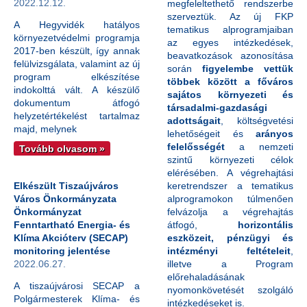
2022.12.12.
megfeleltethető rendszerbe
szerveztük. Az új FKP
A Hegyvidék hatályos
tematikus alprogramjaiban
környezetvédelmi programja
az egyes intézkedések,
2017-ben készült, így annak
beavatkozások azonosítása
felülvizsgálata, valamint az új
során
figyelembe vettük
program elkészítése
többek között a főváros
indokolttá vált. A készülő
sajátos környezeti és
dokumentum átfogó
társadalmi-gazdasági
helyzetértékelést tartalmaz
adottságait
, költségvetési
majd, melynek
lehetőségeit és
arányos
felelősségét
a nemzeti
Tovább olvasom »
szintű környezeti célok
elérésében. A végrehajtási
keretrendszer a tematikus
Elkészült Tiszaújváros
alprogramokon túlmenően
Város Önkormányzata
felvázolja a végrehajtás
Önkormányzat
átfogó,
horizontális
Fenntartható Energia- és
eszközeit, pénzügyi és
Klíma Akcióterv (SECAP)
intézményi feltételeit
,
monitoring jelentése
illetve a Program
2022.06.27.
előrehaladásának
A tiszaújvárosi SECAP a
nyomonkövetését szolgáló
Polgármesterek Klíma- és
intézkedéseket is.