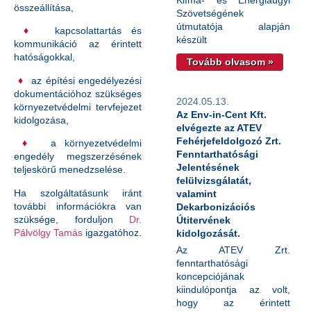
Klíma- és Energiaügyi
összeállítása,
Szövetségének
útmutatója alapján
♦
kapcsolattartás és
készült
kommunikáció az érintett
hatóságokkal,
Tovább olvasom »
♦
az építési engedélyezési
dokumentációhoz szükséges
2024.05.13.
környezetvédelmi tervfejezet
Az Env-in-Cent Kft.
kidolgozása,
elvégezte az ATEV
Fehérjefeldolgozó Zrt.
♦
a környezetvédelmi
Fenntarthatósági
engedély megszerzésének
Jelentésének
teljeskörű menedzselése.
felülvizsgálatát,
Ha szolgáltatásunk iránt
valamint
további információkra van
Dekarbonizációs
szüksége, forduljon
Dr.
Útitervének
Pálvölgy Tamás
igazgatóhoz.
kidolgozását.
Az ATEV Zrt.
fenntarthatósági
koncepciójának
kiindulópontja az volt,
hogy az érintett