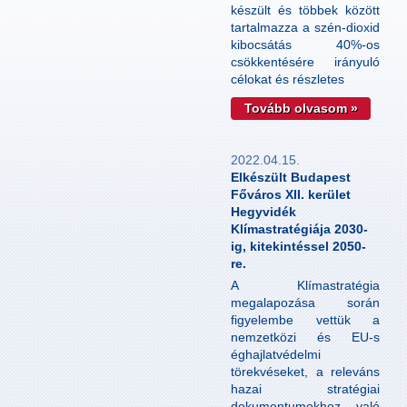
készült és többek között
tartalmazza a szén-dioxid
kibocsátás 40%-os
csökkentésére irányuló
célokat és részletes
Tovább olvasom »
2022.04.15.
Elkészült Budapest
Főváros XII. kerület
Hegyvidék
Klímastratégiája 2030-
ig, kitekintéssel 2050-
re.
A Klímastratégia
megalapozása során
figyelembe vettük a
nemzetközi és EU-s
éghajlatvédelmi
törekvéseket, a releváns
hazai stratégiai
dokumentumokhoz való