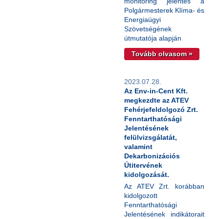
monitoring jelentés a
Polgármesterek Klíma- és
Energiaügyi
Szövetségének
útmutatója alapján
Tovább olvasom »
2023.07.28.
Az Env-in-Cent Kft.
megkezdte az ATEV
Fehérjefeldolgozó Zrt.
Fenntarthatósági
Jelentésének
felülvizsgálatát,
valamint
Dekarbonizációs
Útitervének
kidolgozását.
Az ATEV Zrt. korábban
kidolgozott
Fenntarthatósági
Jelentésének indikátorait