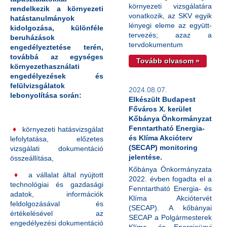
környezeti vizsgálatára
rendelkezik a környezeti
vonatkozik, az SKV egyik
hatástanulmányok
lényegi eleme az együtt-
kidolgozása, különféle
tervezés; azaz a
beruházások
tervdokumentum
engedélyeztetése terén,
továbbá az egységes
Tovább olvasom »
környezethasználati
engedélyezések és
felülvizsgálatok
2024.08.07.
lebonyolítása során:
Elkészült Budapest
Főváros X. kerület
Kőbánya Önkormányzat
Fenntartható Energia-
♦
környezeti hatásvizsgálat
és Klíma Akcióterv
lefolytatása, előzetes
(SECAP) monitoring
vizsgálati dokumentáció
jelentése.
összeállítása,
Kőbánya Önkormányzata
♦
a vállalat által nyújtott
2022. évben fogadta el a
technológiai és gazdasági
Fenntartható Energia- és
adatok, információk
Klíma Akciótervét
feldolgozásával és
(SECAP). A kőbányai
értékelésével az
SECAP a Polgármesterek
engedélyezési dokumentáció