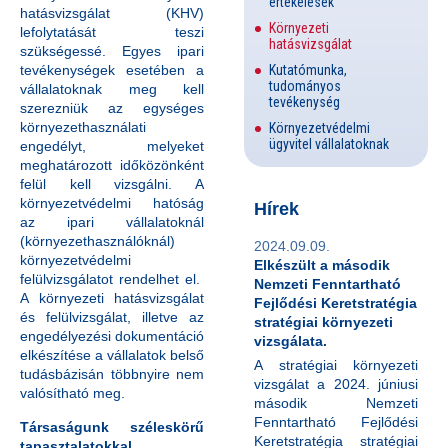
értékelések
hatásvizsgálat (KHV)
Környezeti
lefolytatását teszi
hatásvizsgálat
szükségessé. Egyes ipari
Kutatómunka,
tevékenységek esetében a
tudományos
vállalatoknak meg kell
tevékenység
szerezniük az egységes
környezethasználati
Környezetvédelmi
ügyvitel vállalatoknak
engedélyt, melyeket
meghatározott időközönként
felül kell vizsgálni. A
környezetvédelmi hatóság
Hírek
az ipari vállalatoknál
(környezethasználóknál)
2024.09.09.
környezetvédelmi
Elkészült a második
felülvizsgálatot rendelhet el.
Nemzeti Fenntartható
A környezeti hatásvizsgálat
Fejlődési Keretstratégia
és felülvizsgálat, illetve az
stratégiai környezeti
engedélyezési dokumentáció
vizsgálata.
elkészítése a vállalatok belső
A stratégiai környezeti
tudásbázisán többnyire nem
vizsgálat a 2024. júniusi
valósítható meg.
második Nemzeti
Fenntartható Fejlődési
Társaságunk széleskörű
Keretstratégia stratégiai
tapasztalatokkal