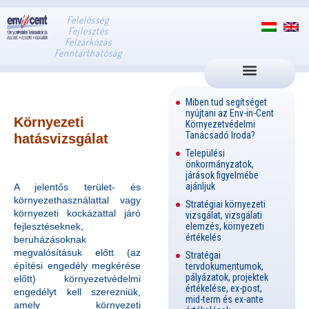
Felelősség
Fejlesztés
Felzárkózás
Fenntarthatóság
Miben tud segítséget
nyújtani az Env-in-Cent
Környezeti
Környezetvédelmi
Tanácsadó Iroda?
hatásvizsgálat
Települési
önkormányzatok,
járások figyelmébe
ajánljuk
A jelentős terület- és
környezethasználattal vagy
Stratégiai környezeti
környezeti kockázattal járó
vizsgálat, vizsgálati
elemzés, környezeti
fejlesztéseknek,
értékelés
beruházásoknak
megvalósításuk előtt (az
Stratégai
építési engedély megkérése
tervdokumentumok,
pályázatok, projektek
előtt) környezetvédelmi
értékelése, ex-post,
engedélyt kell szerezniük,
mid-term és ex-ante
amely környezeti