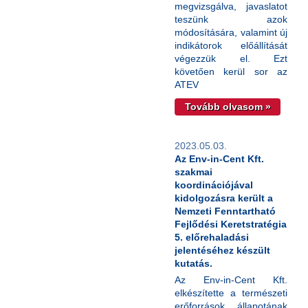
megvizsgálva, javaslatot
teszünk azok
módosítására, valamint új
indikátorok előállítását
végezzük el. Ezt
követően kerül sor az
ATEV
Tovább olvasom »
2023.05.03.
Az Env-in-Cent Kft.
szakmai
koordinációjával
kidolgozásra került a
Nemzeti Fenntartható
Fejlődési Keretstratégia
5. előrehaladási
jelentéséhez készült
kutatás.
Az Env-in-Cent Kft.
elkészítette a természeti
erőforrások állapotának