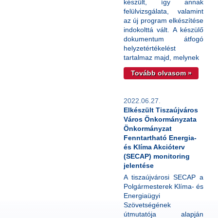
készült, így annak
felülvizsgálata, valamint
az új program elkészítése
indokolttá vált. A készülő
dokumentum átfogó
helyzetértékelést
tartalmaz majd, melynek
Tovább olvasom »
2022.06.27.
Elkészült Tiszaújváros
Város Önkormányzata
Önkormányzat
Fenntartható Energia-
és Klíma Akcióterv
(SECAP) monitoring
jelentése
A tiszaújvárosi SECAP a
Polgármesterek Klíma- és
Energiaügyi
Szövetségének
útmutatója alapján