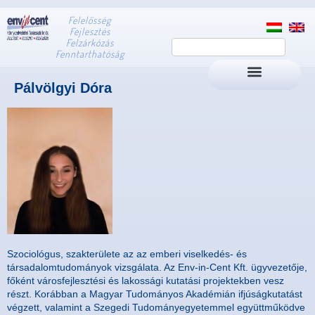
Felelősség
Fejlesztés
Felzárkózás
Fenntarthatóság
Pálvölgyi Dóra
Szociológus, szakterülete az az emberi viselkedés- és
társadalomtudományok vizsgálata. Az Env-in-Cent Kft. ügyvezetője,
főként városfejlesztési és lakossági kutatási projektekben vesz
részt. Korábban a Magyar Tudományos Akadémián ifjúságkutatást
végzett, valamint a Szegedi Tudományegyetemmel együttműködve