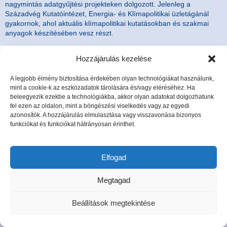
nagymintás adatgyűjtési projekteken dolgozott. Jelenleg a
Századvég Kutatóintézet, Energia- és Klímapolitikai üzletágánál
gyakornok, ahol aktuális klímapolitikai kutatásokban és szakmai
anyagok készítésében vesz részt.
Hozzájárulás kezelése
Főoldal
Jogi tudnivalók
Impresszum
Oldal elejére
A legjobb élmény biztosítása érdekében olyan technológiákat használunk,
mint a cookie-k az eszközadatok tárolására és/vagy eléréséhez. Ha
beleegyezik ezekbe a technológiákba, akkor olyan adatokat dolgozhatunk
fel ezen az oldalon, mint a böngészési viselkedés vagy az egyedi
azonosítók. A hozzájárulás elmulasztása vagy visszavonása bizonyos
funkciókat és funkciókat hátrányosan érinthet.
Elfogad
Megtagad
Beállítások megtekintése