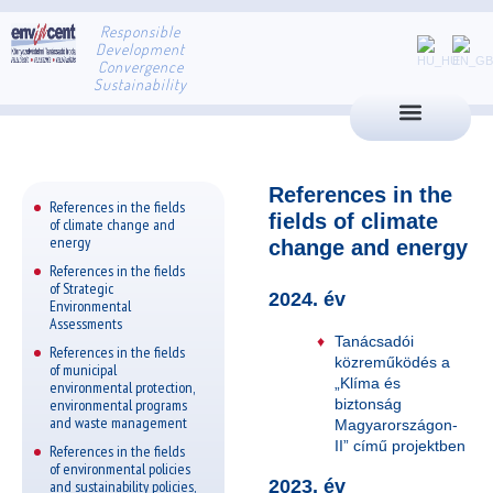
Responsible
Development
Convergence
Sustainability
References in the
References in the fields
fields of climate
of climate change and
energy
change and energy
References in the fields
of Strategic
2024. év
Environmental
Assessments
Tanácsadói
References in the fields
közreműködés a
of municipal
„Klíma és
environmental protection,
environmental programs
biztonság
and waste management
Magyarországon-
II” című projektben
References in the fields
of environmental policies
2023. év
and sustainability policies,