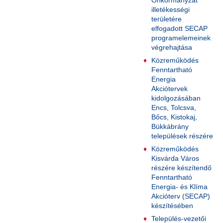
illetékességi
területére
elfogadott SECAP
programelemeinek
végrehajtása
Közreműködés
Fenntartható
Energia
Akciótervek
kidolgozásában
Encs, Tolcsva,
Bőcs, Kistokaj,
Bükkábrány
települések részére
Közreműködés
Kisvárda Város
részére készítendő
Fenntartható
Energia- és Klíma
Akcióterv (SECAP)
készítésében
Település-vezetői