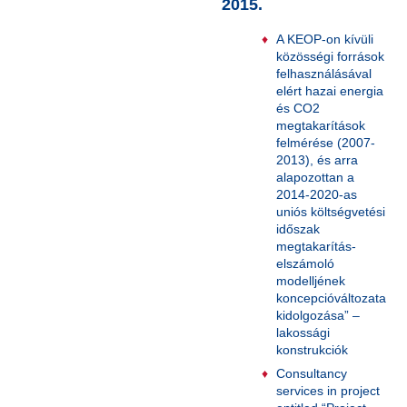
2015.
A KEOP-on kívüli
közösségi források
felhasználásával
elért hazai energia
és CO2
megtakarítások
felmérése (2007-
2013), és arra
alapozottan a
2014-2020-as
uniós költségvetési
időszak
megtakarítás-
elszámoló
modelljének
koncepcióváltozata
kidolgozása” –
lakossági
konstrukciók
Consultancy
services in project