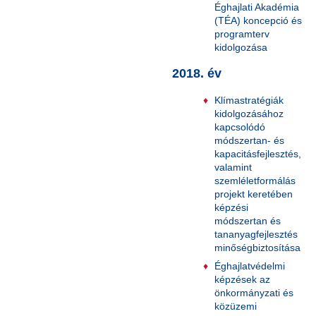
Éghajlati Akadémia
(TÉA) koncepció és
programterv
kidolgozása
2018. év
Klímastratégiák
kidolgozásához
kapcsolódó
módszertan- és
kapacitásfejlesztés,
valamint
szemléletformálás
projekt keretében
képzési
módszertan és
tananyagfejlesztés
minőségbiztosítása
Éghajlatvédelmi
képzések az
önkormányzati és
közüzemi