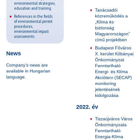
environmental strategies,
education and training
Tanácsadói
References in the fields
közreműködés a
of environmental permit
„Klíma és
procedures,
biztonság
environmental impact
Magyarországon”
assessments
című projektben
Budapest Főváros
News
X. kerület Kőbányai
Önkormányzat
Company’s news are
Fenntartható
available in Hungarian
Energi- és Klíma
language.
Akcióterv (SECAP)
monitoring
jelentésének
kidolgozása
2022. év
Tiszaújváros Város
Önkormányzata
Fenntartható
Energia-Klíma