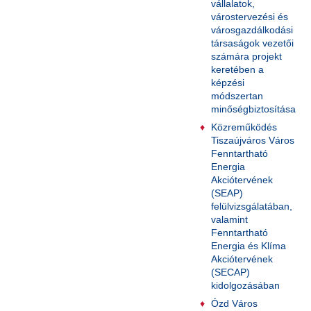
vállalatok,
várostervezési és
városgazdálkodási
társaságok vezetői
számára projekt
keretében a
képzési
módszertan
minőségbiztosítása
Közreműködés
Tiszaújváros Város
Fenntartható
Energia
Akciótervének
(SEAP)
felülvizsgálatában,
valamint
Fenntartható
Energia és Klíma
Akciótervének
(SECAP)
kidolgozásában
Ózd Város