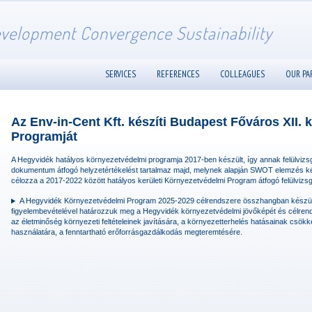
velopment Convergence Sustainability
SERVICES
REFERENCES
COLLEAGUES
OUR PA
Az Env-in-Cent Kft. készíti Budapest Főváros XII.
Programját
A Hegyvidék hatályos környezetvédelmi programja 2017-ben készült, így annak felülvizsgál
dokumentum átfogó helyzetértékelést tartalmaz majd, melynek alapján SWOT elemzés k
célozza a 2017-2022 között hatályos kerületi Környezetvédelmi Program átfogó felülvizsg
A Hegyvidék Környezetvédelmi Program 2025-2029 célrendszere összhangban készül
figyelembevételével határozzuk meg a Hegyvidék környezetvédelmi jövőképét és célrend
az életminőség környezeti feltételeinek javítására, a környezetterhelés hatásainak csök
használatára, a fenntartható erőforrásgazdálkodás megteremtésére.