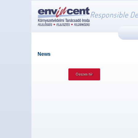
Responsible De
News
Összes hír