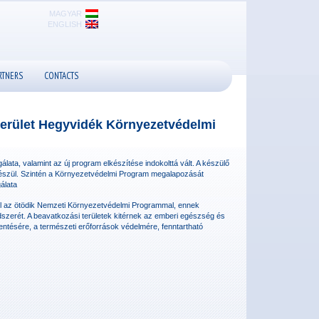
MAGYAR
ENGLISH
RTNERS
CONTACTS
 kerület Hegyvidék Környezetvédelmi
ata, valamint az új program elkészítése indokolttá vált. A készülő
észül. Szintén a Környezetvédelmi Program megalapozását
álata
 az ötödik Nemzeti Környezetvédelmi Programmal, ennek
szerét. A beavatkozási területek kitérnek az emberi egészség és
kentésére, a természeti erőforrások védelmére, fenntartható