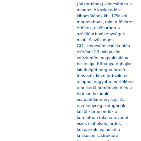
(háztartások) kibocsátása is
átlagos. A közlekedési
kibocsátások kb. 17%-kal
magasabbak, mint a fővárosi
értékek, elsősorban a
szállítási tevékenységek
miatt. A szükséges
CO
kibocsátáscsökkentés
2
elérését 23 mitigációs
intézkedés megvalósítása
biztosítja. Kőbánya éghajlati
kitettségét meghatározó
tényezők közé tartozik az
átlagnál nagyobb mértékben
emelkedő hőmérséklet és a
hirtelen lezúduló
csapadékmennyiség. Az
érzékenységi kategóriák
közül kiemelendők a
kerületben található védett
vizes élőhelyek, erdők,
közparkok, valamint a
kritikus infrastruktúra