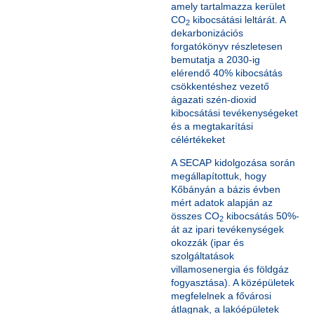
amely tartalmazza kerület
CO
kibocsátási leltárát. A
2
dekarbonizációs
forgatókönyv részletesen
bemutatja a 2030-ig
elérendő 40% kibocsátás
csökkentéshez vezető
ágazati szén-dioxid
kibocsátási tevékenységeket
és a megtakarítási
célértékeket
A SECAP kidolgozása során
megállapítottuk, hogy
Kőbányán a bázis évben
mért adatok alapján az
összes CO
kibocsátás 50%-
2
át az ipari tevékenységek
okozzák (ipar és
szolgáltatások
villamosenergia és földgáz
fogyasztása). A középületek
megfelelnek a fővárosi
átlagnak, a lakóépületek