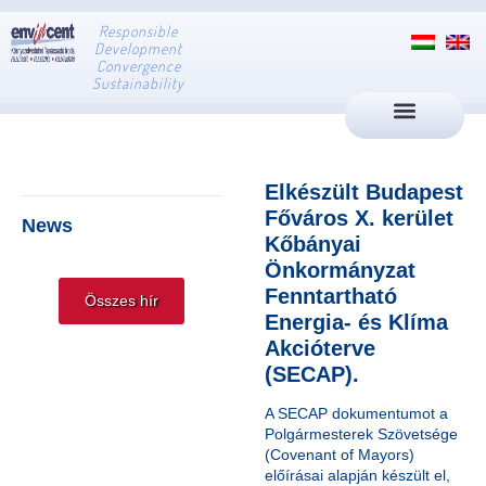
Responsible
Development
Convergence
Sustainability
Elkészült Budapest
Főváros X. kerület
News
Kőbányai
Önkormányzat
Fenntartható
Összes hír
Energia- és Klíma
Akcióterve
(SECAP).
A SECAP dokumentumot a
Polgármesterek Szövetsége
(Covenant of Mayors)
előírásai alapján készült el,