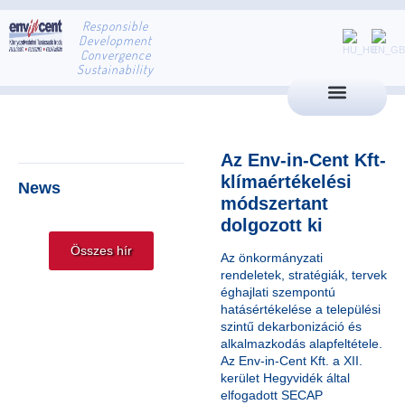
Responsible
Development
Convergence
Sustainability
Az Env-in-Cent Kft-
klímaértékelési
News
módszertant
dolgozott ki
Összes hír
Az önkormányzati
rendeletek, stratégiák, tervek
éghajlati szempontú
hatásértékelése a települési
szintű dekarbonizáció és
alkalmazkodás alapfeltétele.
Az Env-in-Cent Kft. a XII.
kerület Hegyvidék által
elfogadott SECAP