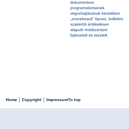
dokumentum
programelemeinek
végrehajtásának keretében
„scoreboard” típusú, kollektív
szakértői értékelésen
alapuló módszertant
fejlesztett és tesztelt.
Home
Copyright
Impressum
To top