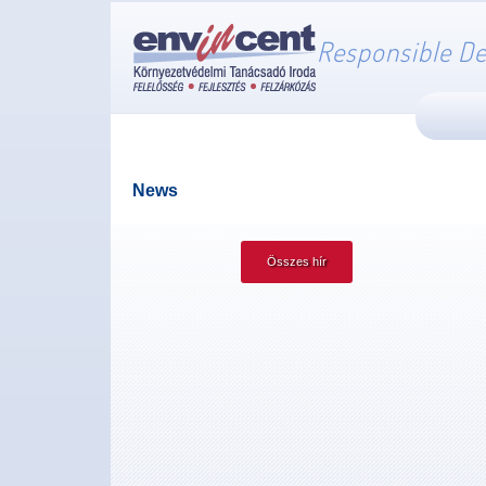
Responsible De
News
Összes hír