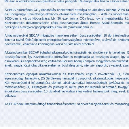
9%-kal, a közlekedési energiafelhasználás pedig kb. 5%-kal járultak hozzá a kibocsátás
A SECAP keretében CO
kibocsátás-csökkentési stratégia és akcióterv készült. 2030-r
2
és Energiaügyi Szövetsége általános elvárásaival összhangban – 40%-os kibocsátás-c
2030-ban a város kibocsátása kb. 36 ezer tonna CO
lesz, így a megtakarítás k
2
Kazincbarcika dekarbonizációs céljai összhangban állnak Borsod Abaúj-Zemplén meg
hozzájárul a megyei éghajlatpolitikai célok megvalósulásához is.
A kazincbarcikai SECAP mitigációs munkarészében összességében 18 db intézkedésre t
illetve a távhő fűtésű épületek energiahatékonyságának növelésével, a távhő és a villa
növelésével, valamint a közvilágítás korszerűsítésével érhető el.
A kazincbarcikai SECAP éghajlati alkalmazkodási stratégiát és akciótervet is tartalmaz.
országrészben, így Kazincbarcika környékén is meghaladja az országos átlagot, így az
csökkenni. A csapadékösszeg változása Borsod-Abaúj-Zemplén megyében növekedést mut
érték, vagyis Kazincbarcika esetében a rövid ideig tartó, intenzív záporok, zivatarok s
Kazincbarcika éghajlati alkalmazkodási és felkészülési céljai a következők: (1) Sé
egészségügyi hatásokra; (2) Sérülékeny társadalmi csoportok alkalmazkodási képessé
Környezetvédelmi infrastruktúra elemek alkalmazkodási képességének javítása és f
mérséklésére; (4) Felhagyott és jelenleg is aktív ipari területekről származó tova
érdekében összességében 13 db alkalmazkodási intézkedést határoztunk meg, ezek több
célozza.
A SECAP dokumentum átfogó finanszírozási tervet, szervezési ajánlásokat és monitoring t