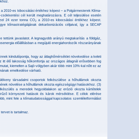
okhoz.
a a 2010-es kibocsátási értékhez képest – a Polgármesterek Klíma-
sökkentési cél került meghatározásra. E cél teljesülése esetén
özel 24 ezer tonna CO
a 2010-es kibocsátási értékhez képest.
2
ye klímastratégiájának dekarbonizációs céljaival, így a SECAP
ettünk javaslatot. A legnagyobb arányú megtakarítás a földgáz,
mosenergia előállításban a megújuló energiahordozók részarányának
 Ennek kiindulópontja, hogy az átlaghőmérséklet növekedése a keleti
 itt élő lakosság hőkomfortja az országos átlagnál erősebben fog
at, kiemelten a Sajó-völgyben akár több mint 10%-kal nőtt ez az
zámának emelkedése várható.
rülékeny társadalmi csoportok felkészülése a hőhullámok okozta
gének növelése a hőhullámok okozta egészségügyi hatásokhoz. (3)
elkészülés a meredek hegyoldalakon az erózió okozta kártételek
gyűrűző környezeti hatások és károk mérséklése. E célok elérése
, mint fele a klímatudatossággal kapcsolatos szemléletformálást
ervet is tartalmaz.