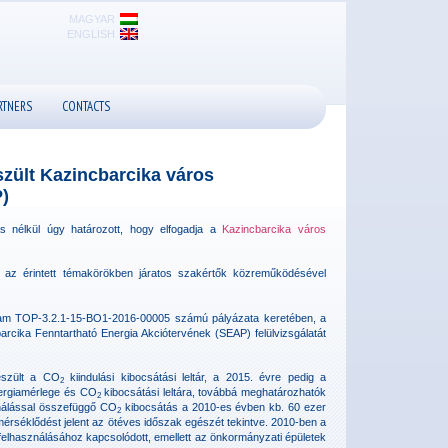
MAGYAR
ENGLISH
RTNERS
CONTACTS
szült Kazincbarcika város
)
dás nélkül úgy határozott, hogy elfogadja a
Kazincbarcika város
az érintett témakörökben járatos szakértők közreműködésével
ogram TOP-3.2.1-15-BO1-2016-00005 számú pályázata keretében, a
rcika Fenntartható Energia Akciótervének (SEAP) felülvizsgálatát
készült a CO
kiindulási kibocsátási leltár, a 2015. évre pedig a
2
nergiamérlege és CO
kibocsátási leltára, továbbá meghatározhatók
2
ználással összefüggő CO
kibocsátás a 2010-es évben kb. 60 ezer
2
érséklődést jelent az ötéves időszak egészét tekintve. 2010-ben a
elhasználásához kapcsolódott, emellett az önkormányzati épületek