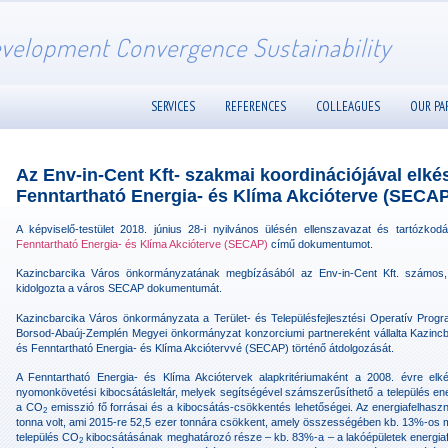
velopment Convergence Sustainability
SERVICES
REFERENCES
COLLEAGUES
OUR PA
Az Env-in-Cent Kft- szakmai koordinációjával elké
Fenntartható Energia- és Klíma Akcióterve (SECAP
A képviselő-testület 2018. június 28-i nyilvános ülésén ellenszavazat és tartózko
Fenntartható Energia- és Klíma Akcióterve (SECAP)
című dokumentumot.
Kazincbarcika Város önkormányzatának megbízásából az Env-in-Cent Kft. számos, 
kidolgozta a város SECAP dokumentumát.
Kazincbarcika Város önkormányzata a Terület- és Településfejlesztési Operatív Pr
Borsod-Abaúj-Zemplén Megyei önkormányzat konzorciumi partnereként vállalta Kazincba
és Fenntartható Energia- és Klíma Akciótervvé (SECAP) történő átdolgozását.
A Fenntartható Energia- és Klíma Akciótervek alapkritériumaként a 2008. évre el
nyomonkövetési kibocsátásleltár, melyek segítségével számszerűsíthető a település e
a CO
emisszió fő forrásai és a kibocsátás-csökkentés lehetőségei. Az energiafelhas
2
tonna volt, ami 2015-re 52,5 ezer tonnára csökkent, amely összességében kb. 13%-os m
település CO
kibocsátásának meghatározó része – kb. 83%-a – a lakóépületek energiaf
2