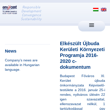
Responsible
Development
Convergence
Sustainability
Elkészült Újbuda
Kerületi Környezeti
News
Programja 2016-
Company’s news are
2020 c-
available in Hungarian
dokumentum
language.
Budapest Főváros XI.
Kerület újbuda
önkormányzata Képviselő-
testülete a 2016. január 25-i
rendes, nyilvános ülésén 22
igen szavazattal,
ellenszavazat nélkül, 1
tartózkodással úgy