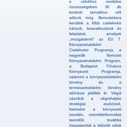
e célokhoz rendelve
összességében 30 db
konkrét tematikus célt
adtunk meg. Bemutatásra
kerültek a főbb cselekvési
irányok, beavatkozások és
feladatok, amelyek
„mozgásterét” az EU 7.
Környezetvédelmi
Cselekvési Programja a
negyedik Nemzeti
Környezetvédelmi Program,
a Budapest Főváros
Környezeti Programja,
valamint a környezetvédelmi
törvény és a
természetvédelmi törvény
előírásai jelölték ki. Végül
vázoltuk a végrehajtás
stratégiai eszközeit,
kiemelve a környezeti
nevelés, szemléletformálás
teendőit, továbbá
összegeztük a kitűzött célok