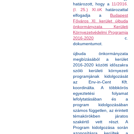
határozott, hogy a
11/2016.
(I. 25.) XI.öK
határozattal
elfogadja a
Budapest
Főváros XI. kerület újbuda
önkormányzata Kerületi
Környezetvédelmi Programja
2016-2020
c.
dokumentumot.
újbuda önkormányzata
megbízásából a kerület
2016-2020 közötti időszakra
szóló kerületi környezeti
programjának kidolgozását
az Env-in-Cent Kft.
koordinálta. A többkörös
egyeztetési folyamat
lefolytatásában és a
program kidolgozásában
számos független, az érintett
témakörökben járatos
szakértő vett részt. A
Program kidolgozása során
azonosításra kerültek a