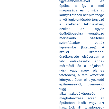
figyelembevételével Az
épület, s így a tető
magassága és formája ill.
környezetének beépítettsége
a két legjelentősebb tényező
a szélteher tekintetében,
ezeket az egyes
épülettípusokra vonatkozó
mértékadó szélteher
számításakor vettük
figyelembe (kitettség). A
széllel szembeni
érzékenység elsősorban a
tető kialakításától, annak
méretétől és a héjalástól
(kis- vagy nagy elemes
tetőfedés), a tető közvetlen
környezetében elhelyezkedő
építményektől, növényektől
függ. Az
alkalmazkodóképesség
meghatározása során az
épületben lakók vagy azt
használók ill. tulajdonosok