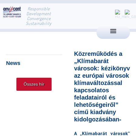
Responsible
Development
Convergence
Sustainability
Közreműködés a
„Klímabarát
News
városok: kézikönyv
az európai városok
klímaváltozással
Összes hír
kapcsolatos
feladatairól és
lehetőségeiről”
című kiadvány
kidolgozásában-
A „Klímabarát városok”