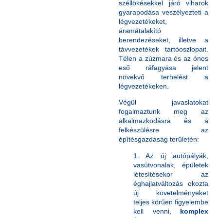
széllökésekkel járó viharok
gyarapodása veszélyezteti a
légvezetékeket,
áramátalakító
berendezéseket, illetve a
távvezetékek tartóoszlopait.
Télen a zúzmara és az ónos
eső ráfagyása jelent
növekvő terhelést a
légvezetékeken.
Végül javaslatokat
fogalmaztunk meg az
alkalmazkodásra és a
felkészülésre az
építésgazdaság területén:
1. Az új autópályák,
vasútvonalak, épületek
létesítésekor az
éghajlatváltozás okozta
új követelményeket
teljes körűen figyelembe
kell venni,
komplex