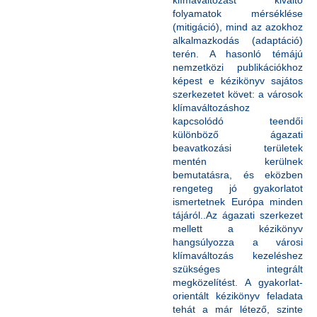
klímaváltozást kiváltó
folyamatok mérséklése
(mitigáció), mind az azokhoz
alkalmazkodás (adaptáció)
terén. A hasonló témájú
nemzetközi publikációkhoz
képest e kézikönyv sajátos
szerkezetet követ: a városok
klímaváltozáshoz
kapcsolódó teendői
különböző ágazati
beavatkozási területek
mentén kerülnek
bemutatásra, és eközben
rengeteg jó gyakorlatot
ismertetnek Európa minden
tájáról..Az ágazati szerkezet
mellett a kézikönyv
hangsúlyozza a városi
klímaváltozás kezeléshez
szükséges integrált
megközelítést. A gyakorlat-
orientált kézikönyv feladata
tehát a már létező, szinte