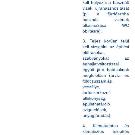
kell helyezni a használt
vizek újrahasznosítását
(pl. a fürdőszoba
használt vizének
alkalmazása WC
öblítésre).
3. Teljes körűen felül
kell vizsgálni az építési
előírásokat,
szabványokat az
éghajlatváltozással
együtt járó hatásoknak
megfelelően (árvíz- és
földcsuszamlás
veszélye,
tartószerkezeti
állékonyság,
épülethatároló
szigetelések,
anyagfáradás).
4. Klímatudatos és
klímabiztos telepítés