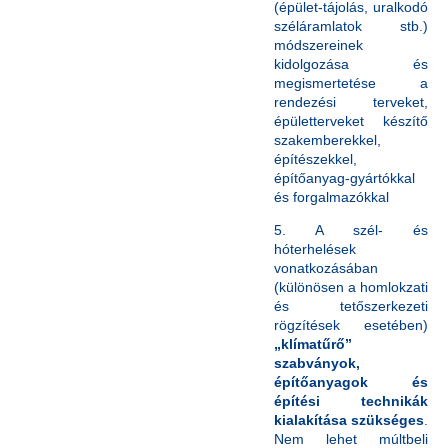
(épület-tájolás, uralkodó
széláramlatok stb.)
módszereinek
kidolgozása és
megismertetése a
rendezési terveket,
épületterveket készítő
szakemberekkel,
építészekkel,
építőanyag-gyártókkal
és forgalmazókkal
5. A szél- és
hóterhelések
vonatkozásában
(különösen a homlokzati
és tetőszerkezeti
rögzítések esetében)
„klímatűrő”
szabványok,
építőanyagok és
építési technikák
kialakítása szükséges
.
Nem lehet múltbeli