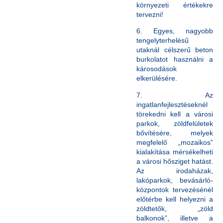
környezeti értékekre
tervezni!
6. Egyes, nagyobb
tengelyterhelésű
utaknál célszerű beton
burkolatot használni a
károsodások
elkerülésére.
7. Az
ingatlanfejlesztéseknél
törekedni kell a városi
parkok, zöldfelületek
bővítésére, melyek
megfelelő „mozaikos”
kialakítása mérsékelheti
a városi hősziget hatást.
Az irodaházak,
lakóparkok, bevásárló-
központok tervezésénél
előtérbe kell helyezni a
zöldtetők, „zöld
balkonok”, illetve a