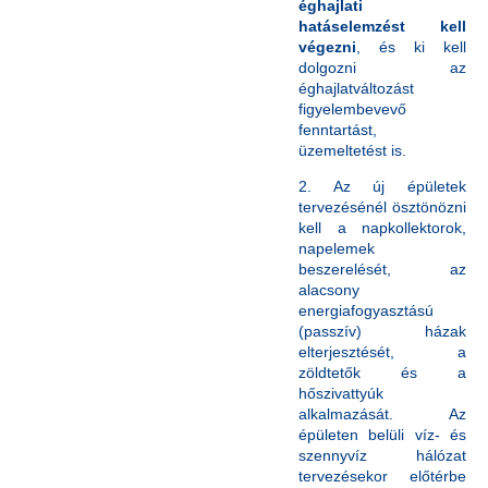
éghajlati
hatáselemzést kell
végezni
, és ki kell
dolgozni az
éghajlatváltozást
figyelembevevő
fenntartást,
üzemeltetést is.
2. Az új épületek
tervezésénél ösztönözni
kell a napkollektorok,
napelemek
beszerelését, az
alacsony
energiafogyasztású
(passzív) házak
elterjesztését, a
zöldtetők és a
hőszivattyúk
alkalmazását. Az
épületen belüli víz- és
szennyvíz hálózat
tervezésekor előtérbe