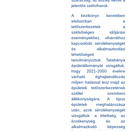
szárazság, az aszály illetve a
jelentős szélviharok.
A kézikönyv keretében
elsősorban a
tetőszerkezetek a
szélsőséges időjárási
eseményekhez, viharokhoz
kapcsolódó sérülékenységét
és alkalmazkodási
lehetőségeit
tanulmányoztuk.. Tatabánya
épületállományát vizsgáltuk,
hogy 2021-2050 évekre
várható éghajlatváltozás
milyen hatással lesz majd az
épületek tetőszerkezetének
széllel szembeni
állékonyságára. A típus
épületek meghatározása
után, azok sérülékenységét
vizsgáltuk: a kitettség, az
érzékenység és az
alkalmazkodó képesség