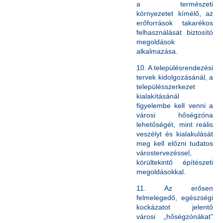
a természeti
környezetet kímélő, az
erőforrások takarékos
felhasználását biztosító
megoldások
alkalmazása.
10. A településrendezési
tervek kidolgozásánál, a
településszerkezet
kialakításánál
figyelembe kell venni a
városi hőségzóna
lehetőségét, mint reális
veszélyt és kialakulását
meg kell előzni tudatos
várostervezéssel,
körültekintő építészeti
megoldásokkal.
11. Az erősen
felmelegedő, egészségi
kockázatot jelentő
városi „hőségzónákat”