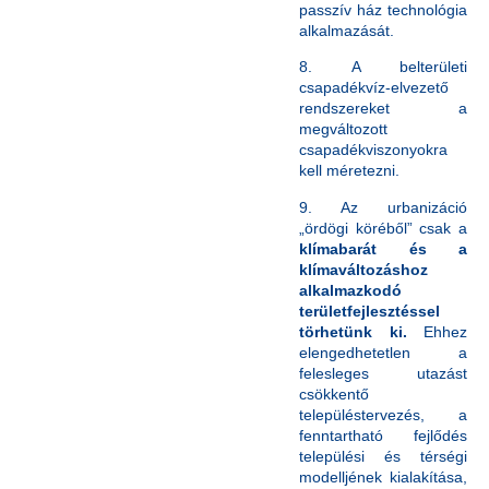
passzív ház technológia
alkalmazását.
8. A belterületi
csapadékvíz-elvezető
rendszereket a
megváltozott
csapadékviszonyokra
kell méretezni.
9. Az urbanizáció
„ördögi köréből” csak a
klímabarát és a
klímaváltozáshoz
alkalmazkodó
területfejlesztéssel
törhetünk ki.
Ehhez
elengedhetetlen a
felesleges utazást
csökkentő
településtervezés, a
fenntartható fejlődés
települési és térségi
modelljének kialakítása,