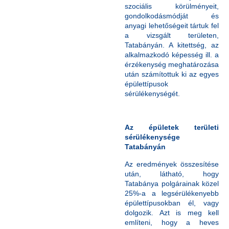
szociális körülményeit,
gondolkodásmódját és
anyagi lehetőségeit tártuk fel
a vizsgált területen,
Tatabányán. A kitettség, az
alkalmazkodó képesség ill. a
érzékenység meghatározása
után számítottuk ki az egyes
épülettípusok
sérülékenységét.
Az épületek területi
sérülékenysége
Tatabányán
Az eredmények összesítése
után, látható, hogy
Tatabánya polgárainak közel
25%-a a legsérülékenyebb
épülettípusokban él, vagy
dolgozik. Azt is meg kell
említeni, hogy a heves