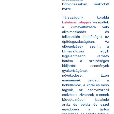
kidolgozásában működött
közre.
Társaságunk korábbi
kutatásai alapján
vizsgáltuk
a klímaváltozásra való
alkalmazkodás és
felkészülés lehetőségeit az
építésgazdaságban. Az
előrejelzések szerint a
klímaváltozás egyik
legjelentősebb várható
hatása a szélsőséges
időjárási események
gyakoriságának
növekedése. Ezen
események például: a
hőhullámok, a korai és késő
fagyok, az özönvízszerű
esőzések, zivatarok, s ennek
következtében kialakuló
árvíz és belvíz és ezzel
egyidőben a tartós