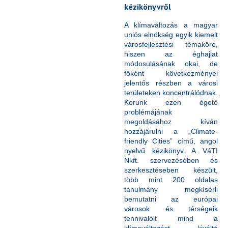
kézikönyvről
A klímaváltozás a magyar
uniós elnökség egyik kiemelt
városfejlesztési témaköre,
hiszen az éghajlat
módosulásának okai, de
főként következményei
jelentős részben a városi
területeken koncentrálódnak.
Korunk ezen égető
problémájának
megoldásához kíván
hozzájárulni a „Climate-
friendly Cities” című, angol
nyelvű kézikönyv. A VáTI
Nkft. szervezésében és
szerkesztéseben készült,
több mint 200 oldalas
tanulmány megkísérli
bemutatni az európai
városok és térségeik
tennivalóit mind a