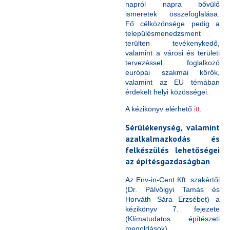
napról napra bővülő
ismeretek összefoglalása.
Fő célközönsége pedig a
településmenedzsment
terülten tevékenykedő,
valamint a városi és területi
tervezéssel foglalkozó
európai szakmai körök,
valamint az EU témában
érdekelt helyi közösségei.
A kézikönyv elérhető
itt
.
Sérülékenység, valamint
azalkalmazkodás és
felkészülés lehetőségei
az építésgazdaságban
Az Env-in-Cent Kft. szakértői
(Dr. Pálvölgyi Tamás és
Horváth Sára Erzsébet) a
kézikönyv 7. fejezete
(Klímatudatos építészeti
megoldások)